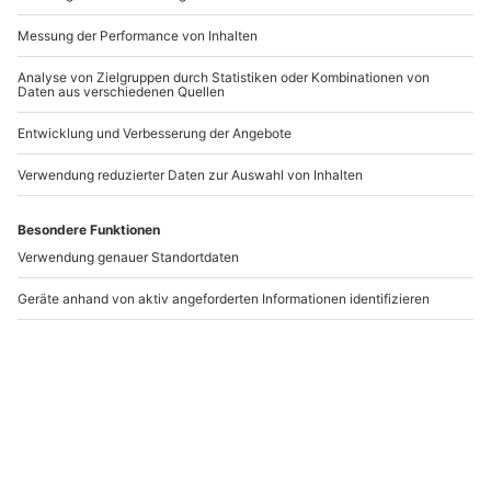
-15% CLUB DEAL
-15% CLUB DEAL
Outdoor Babybauch
Babybauch-
Fotoshooting bei
Fotoshooting Chemnitz
Lugano (2 Std.)
(2 Termine)
Agno
Chemnitz
1 Person
1 Person
269,90 €
250,90 €
Newsletter abonnieren und 10 € Rabatt sichern