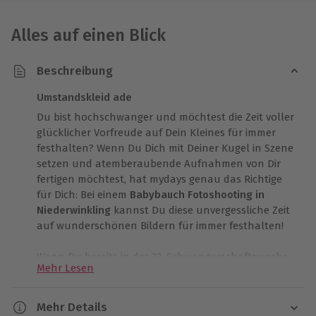
Alles auf einen Blick
Beschreibung
Umstandskleid ade
Du bist hochschwanger und möchtest die Zeit voller
glücklicher Vorfreude auf Dein Kleines für immer
festhalten? Wenn Du Dich mit Deiner Kugel in Szene
setzen und atemberaubende Aufnahmen von Dir
fertigen möchtest, hat mydays genau das Richtige
für Dich: Bei einem
Babybauch Fotoshooting in
Niederwinkling
kannst Du diese unvergessliche Zeit
auf wunderschönen Bildern für immer festhalten!
Wenn Du bereits in der 32. Schwangerschaftswoche
Mehr Lesen
bist, ist das der beste Zeitpunkt für ein
unvergessliches
Schwangerschaftsshooting
. Pack Dir
für die Fotosession am besten verschiedene Outfits
Mehr Details