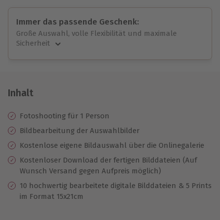
Immer das passende Geschenk:
Große Auswahl, volle Flexibilität und maximale
Sicherheit
Große Auswahl
Über 9.000 unvergessliche Erlebnisse.
Volle Flexibilität
Jeder Gutschein für alle Erlebnisse einlösbar.
Inhalt
Maximale Sicherheit
10 Jahre gültig & verlängerbar.
Fotoshooting für 1 Person
Bildbearbeitung der Auswahlbilder
Kostenlose eigene Bildauswahl über die Onlinegalerie
Kostenloser Download der fertigen Bilddateien (Auf
Wunsch Versand gegen Aufpreis möglich)
10 hochwertig bearbeitete digitale Bilddateien & 5 Prints
im Format 15x21cm