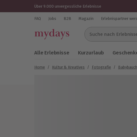
Über 9.000 unvergessliche Erlebnisse
FAQ
Jobs
B2B
Magazin
Erlebnispartner wer
Suche nach Erlebnissen..
Alle Erlebnisse
Kurzurlaub
Geschenke
Home
/
Kultur & Kreatives
/
Fotografie
/
Babybauch
Bild 1 von 5