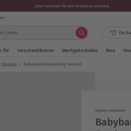
Jeder Gutschein für alle Erlebnisse einlösbar
den
Du ha
.
 für
Geschenkboxen
Wertgutscheine
Neu
Ho
 Shooting
/
Babybauch Bodypainting Farchant
mydays Gutschein
Babyba