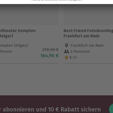
otheater Kempten
Best Friend Fotoshootin
teiger)
Frankfurt am Main
empten (Allgäu)
Frankfurt am Main
219,90 €
 Person
2 Personen
164,90 €
5
(3)
 abonnieren und 10 € Rabatt sichern