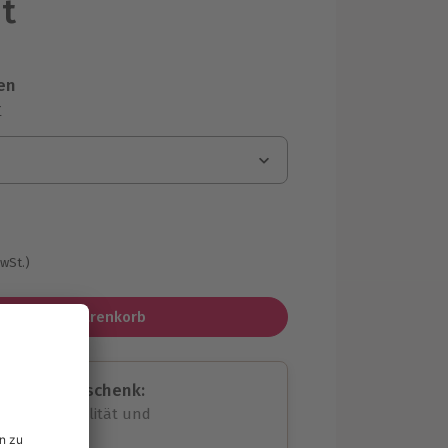
t
en
r
MwSt.)
In den Warenkorb
assende Geschenk:
volle Flexibilität und
rheit