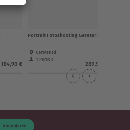
g
Portrait Fotoshooting Geretsried
Best Fr
Niederw
Geretsried
Nied
1 Person
1-4 
184,90 €
289,90 €
Abonnieren