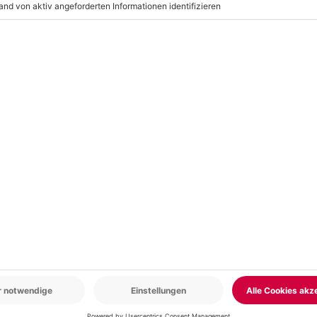
r: 9-17 Uhr
www.b2b.mydays.de/
en
AL