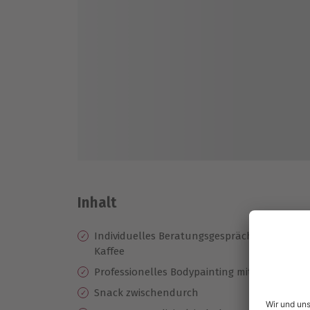
Inhalt
Individuelles Beratungsgespräch zur Farb- u
Kaffee
Professionelles Bodypainting mit anschlie
Snack zwischendurch