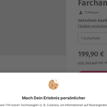
Farchan
1 Person
Gutschein kauf
Flexibel einlösba
1 Gutschein
1 Gutschein
1 Gutschein
199,90 €
zzgl. Versand
(inkl. 
nd Motivfindung bei einer Tasse
Immer das p
ßendem Fotoshooting
Große Auswahl, 
maximale Siche