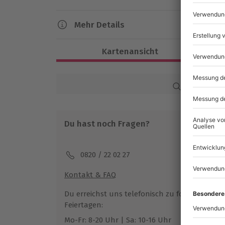
Erinnerungen bei einem einzigartigen Bab
Mehr Details
Dauer
Kartenansicht
Ca. 3-4 Stunden
Verfügbarkeit / Termine
Karte in Großans
Ganzjährig zu bestimmten Terminen ve
Du hast noch Fragen?
Teilnahmebedingungen
Mindestalter: 16 Jahre
Teilnahme für Personen mit Handicap 
0820 / 22 02 27
Veranstalter möglich
Kontakt & FAQ
Ausrüstung & Kleidung
Du erreichst uns telefonisch zu folgenden Z
Mitzubringen: dunkle bequeme Kleidung
Feiertagen:
Mo-Fr: 8-20 Uhr | Sa: 10-16 Uhr