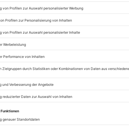
ybauch Shooting.
Listenansicht
© OpenStreetMaps
icht
rfügbar
nach Absprache mit dem
mydays
GmbH
Mühldorfstraße 8
81671
München
eiten, außer an bundesweiten
, Leggings mit tiefem Bund