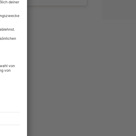
wahl
unvergessliche
lität
hein für alle Erlebnisse
icherheit
ltig & verlängerbar.