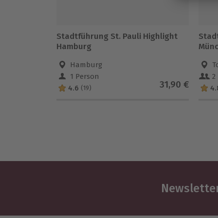
Stadtführung St. Pauli Highlight
Stad
Hamburg
Hamburg
T
1 Person
2
31,90 €
4.6
4.
(19)
Newsletter