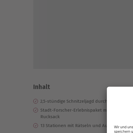
Inhalt
2,5-stündige Schnitzeljagd durch Warnemün
Stadt-Forscher-Erlebnispaket mit Tourbuch, 
Rucksack
13 Stationen mit Rätseln und Aufgaben sowi