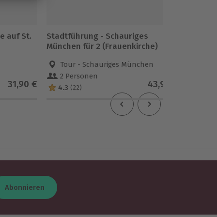
 auf St.
Stadtführung - Schauriges
Stadtfü
München für 2 (Frauenkirche)
Reside
Tour - Schauriges München
Dre
2 Personen
1 Pe
31,90 €
43,90 €
4.3
5
(22)
(4)
Abonnieren