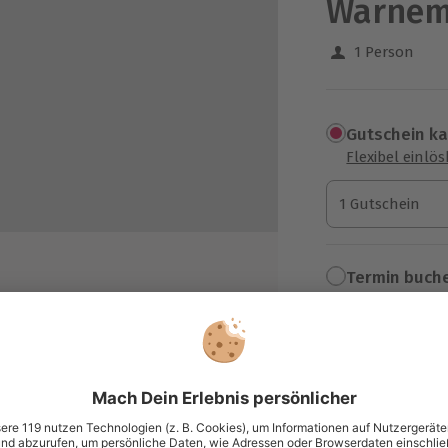
Warne
1 Person
Gutschein k
Flexibel einlö
1 Gutschein
1 Gutschein
1 Gutschein
Termin buch
Aktuell an 1 O
Wähle im nächs
de
37,90 €
Stift und Postkarten in einem
zzgl. Versand
(inkl. 
e ein Abschlussrätsel