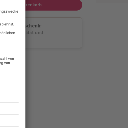
In den Warenkorb
assende Geschenk:
volle Flexibilität und
rheit
wahl
unvergessliche
lität
hein für alle Erlebnisse
icherheit
ltig & verlängerbar.