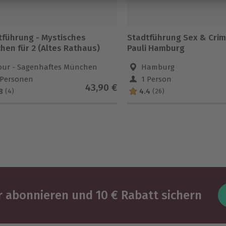
tführung - Mystisches
Stadtführung Sex & Crime
München für 2 (Altes Rathaus)
Pauli Hamburg
our - Sagenhaftes München
Hamburg
 Personen
1 Person
43,90 €
8
4.4
(4)
(26)
 abonnieren und 10 € Rabatt sichern