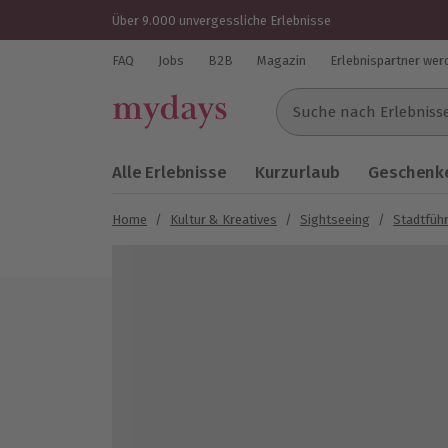
Über 9.000 unvergessliche Erlebnisse
FAQ
Jobs
B2B
Magazin
Erlebnispartner wer
Suche nach Erlebnissen..
Alle Erlebnisse
Kurzurlaub
Geschenke
Home
/
Kultur & Kreatives
/
Sightseeing
/
Stadtfüh
Bild 1 von 6