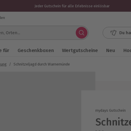
Jeder Gutschein für alle Erlebnisse einlösbar
den
Du ha
.
 für
Geschenkboxen
Wertgutscheine
Neu
Ho
rung
/
Schnitzeljagd durch Warnemünde
mydays Gutschein
Schnitz