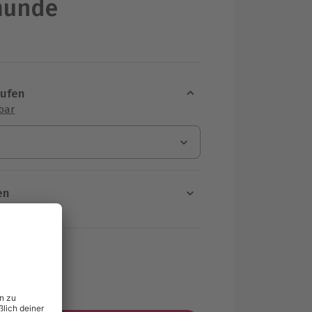
münde
aufen
sbar
en
rt verfügbar
ten Schritt einen Termin aus
MwSt.)