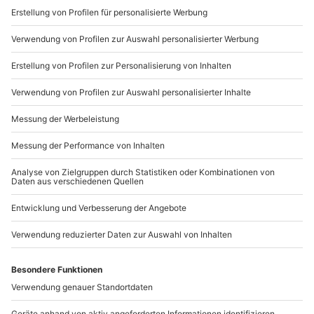
Sichere Dir attraktive Firmenkunden Vorteile.
+49 89 / 21 12 90 20
Mo-Fr: 9-17 Uhr
b2b@mydays.de
www.b2b.mydays.de/
Artikelnummer
:
57662
Andere Produkte entdecken