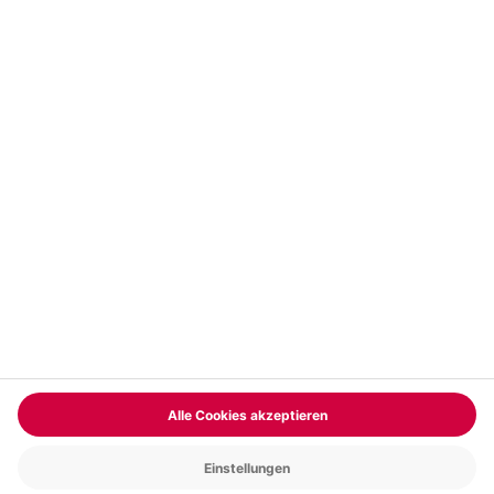
Vertrag widerrufen
FAQs
Kontakt
Zahlungsarten
Über uns
Magazin
Jobs & Karriere
Partnerprogramm
Versand und Lieferung
Presse
AGB
Cookie Einstellungen
Datenschutz
Nutzungsbedingungen
Online-Marktplatz
Barrierefreiheit
Compliance
Impressum
RECHNUNG