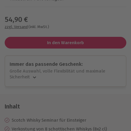
Wähle im nächsten Schritt einen Termin aus
54,90 €
zzgl. Versand
(inkl. MwSt.)
In den Warenkorb
Immer das passende Geschenk:
Große Auswahl, volle Flexibilität und maximale
Sicherheit
Große Auswahl
Über 9.000 unvergessliche Erlebnisse.
Volle Flexibilität
Jeder Gutschein für alle Erlebnisse einlösbar.
Inhalt
Maximale Sicherheit
10 Jahre gültig & verlängerbar.
Scotch Whisky Seminar für Einsteiger
Verkostung von 8 schottischen Whiskys (8x2 cl)