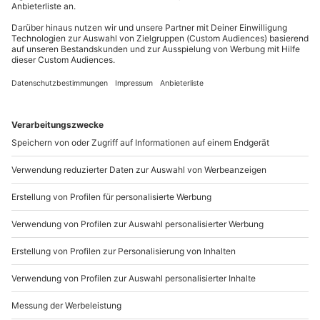
Fahrer erhalten Whisky-Proben zum Mitnehmen
Du möchtest als Firma bestellen?
Sichere Dir attraktive Firmenkunden Vorteile.
+49 89 / 21 12 90 20
Mo-Fr: 9-17 Uhr
b2b@mydays.de
www.b2b.mydays.de/
Artikelnummer
:
65166
Andere Produkte entdecken