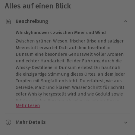
Alles auf einen Blick
Beschreibung
Whiskyhandwerk zwischen Meer und Wind
Zwischen grünen Wiesen, frischer Brise und salziger
Meeresluft erwartet Dich auf dem Inselhof in
Dunsum eine besondere Genusswelt voller Aromen
und echter Handarbeit. Bei der Führung durch die
Whisky-Destillerie in Dunsum erlebst Du hautnah
die einzigartige Stimmung dieses Ortes, an dem jeder
Tropfen mit Sorgfalt entsteht. Du erfährst, wie aus
Getreide, Malz und klarem Wasser Schritt für Schritt
edler Whisky hergestellt wird und wie Geduld sowie
Erfahrung den Geschmack jedes einzelnen Fasses
Mehr Lesen
formen. Der Duft von Holz, das warme Leuchten der
Kupferkessel und die Verkostung verschiedener
Sorten machen den Besuch zu einem intensiven
Mehr Details
Erlebnis. Spüre die ehrliche Handwerkskunst und die
Dauer
ruhige nordische Atmosphäre. Entdecke, wie Whisky