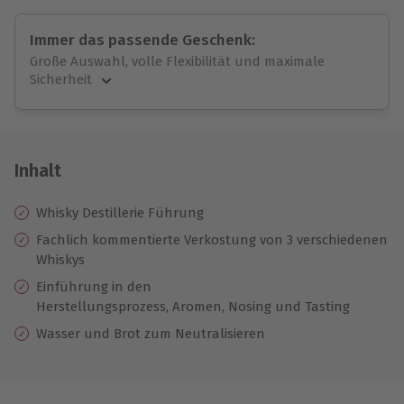
Immer das passende Geschenk:
Große Auswahl, volle Flexibilität und maximale
Sicherheit
Große Auswahl
Über 9.000 unvergessliche Erlebnisse.
Volle Flexibilität
Jeder Gutschein für alle Erlebnisse einlösbar.
Inhalt
Maximale Sicherheit
10 Jahre gültig & verlängerbar.
Whisky Destillerie Führung
Fachlich kommentierte Verkostung von 3 verschiedenen
Whiskys
Einführung in den
Herstellungsprozess, Aromen, Nosing und Tasting
Wasser und Brot zum Neutralisieren