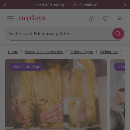
Über 9.000 unvergessliche Erlebnisse
Benutzerkonto
Suche nach Erlebnissen, Orten...
Home
/
Dinner & Kulinarisches
/
Verkostungen
/
Weinprobe
/
Wei
-15% CLUB DEAL
-15% C