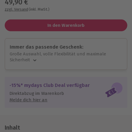
49,90 €
zzgl. Versand
(inkl. MwSt.)
In den Warenkorb
Immer das passende Geschenk:
Große Auswahl, volle Flexibilität und maximale
Sicherheit
Große Auswahl
Über 9.000 unvergessliche Erlebnisse.
Volle Flexibilität
-15%* mydays Club Deal verfügbar
Jeder Gutschein für alle Erlebnisse einlösbar.
Direktabzug im Warenkorb
Maximale Sicherheit
Melde dich hier an
10 Jahre gültig & verlängerbar.
Inhalt