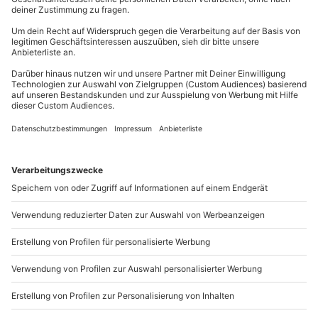
Mühldorfstraße 8
81671
München
Du erreichst uns telefonisch zu folgenden Zeiten,
außer an bundesweiten Feiertagen:
Mo-Fr: 8-20 Uhr | Sa: 10-16 Uhr
Du möchtest als Firma bestellen?
Sichere Dir attraktive Firmenkunden Vorteile.
+49 89 / 21 12 90 20
Mo-Fr: 9-17 Uhr
b2b@mydays.de
www.b2b.mydays.de/
Artikelnummer
:
56193