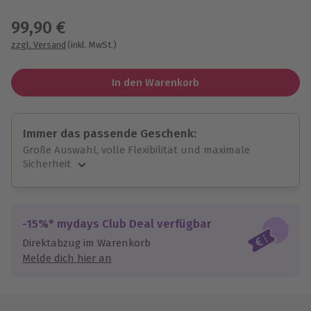
Wähle im nächsten Schritt einen Termin aus
99,90 €
zzgl. Versand
(inkl. MwSt.)
In den Warenkorb
Immer das passende Geschenk:
Große Auswahl, volle Flexibilität und maximale
Sicherheit
Große Auswahl
Über 9.000 unvergessliche Erlebnisse.
Volle Flexibilität
-15%* mydays Club Deal verfügbar
Jeder Gutschein für alle Erlebnisse einlösbar.
Direktabzug im Warenkorb
Maximale Sicherheit
Melde dich hier an
10 Jahre gültig & verlängerbar.