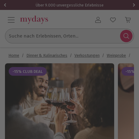
Über 9.000 unvergessliche Erlebnisse
Benutzerkonto
Suche nach Erlebnissen, Orten...
Home
/
Dinner & Kulinarisches
/
Verkostungen
/
Weinprobe
/
Wei
-15% CLUB DEAL
-15% C