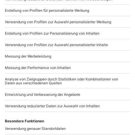
Du möchtest als Firma bestellen?
Sichere Dir attraktive Firmenkunden Vorteile.
+49 89 / 21 12 90 20
Mo-Fr: 9-17 Uhr
b2b@mydays.de
www.b2b.mydays.de/
Artikelnummer
:
38982
Andere Produkte entdecken