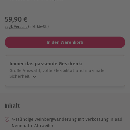
Wähle im nächsten Schritt einen Termin aus
59,90 €
zzgl. Versand
(inkl. MwSt.)
In den Warenkorb
Immer das passende Geschenk:
Große Auswahl, volle Flexibilität und maximale
Sicherheit
Große Auswahl
Über 9.000 unvergessliche Erlebnisse.
Volle Flexibilität
Jeder Gutschein für alle Erlebnisse einlösbar.
Inhalt
Maximale Sicherheit
10 Jahre gültig & verlängerbar.
4-stündige Weinbergwanderung mit Verkostung in Bad
Neuenahr-Ahrweiler