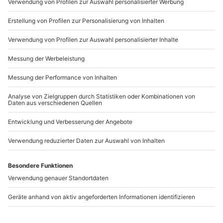
Mo-Fr: 9-17 Uhr
b2b@mydays.de
www.b2b.mydays.de/
Artikelnummer
:
41741
Andere Produkte entdecken
-15% CLUB DEAL
-15% CLUB DEAL
Weinbergwanderung
Yachttour Berlin
Ulsenheim mit