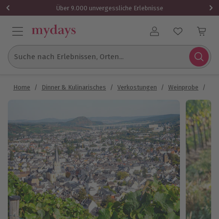
Über 9.000 unvergessliche Erlebnisse
Benutzerkonto
Suche nach Erlebnissen, Orten...
Home
/
Dinner & Kulinarisches
/
Verkostungen
/
Weinprobe
/
We