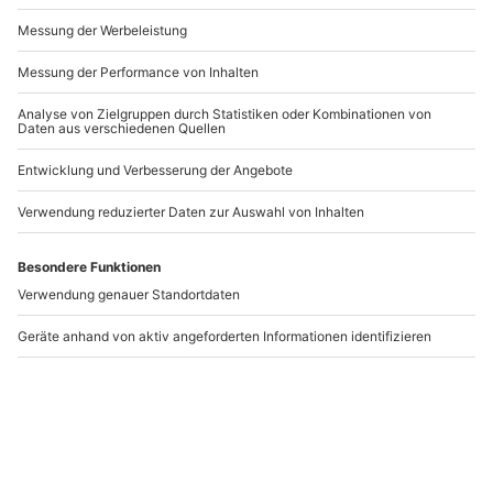
Andere Produkte entdecken
After Work Rum Tasting
Whisky Tasting
Stuttgart
Stuttgart Bad
Cannstatt
Stuttgart
Stuttgart
1 Person
1 Person
49,90 €
59,90 €