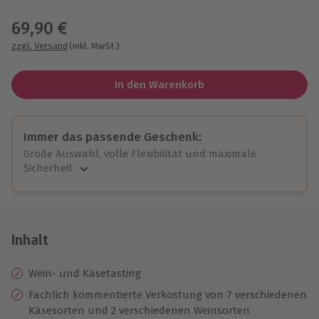
Wähle im nächsten Schritt einen Termin aus
69,90 €
zzgl. Versand
(inkl. MwSt.)
In den Warenkorb
Immer das passende Geschenk:
Große Auswahl, volle Flexibilität und maximale
Sicherheit
Große Auswahl
Über 9.000 unvergessliche Erlebnisse.
Volle Flexibilität
Jeder Gutschein für alle Erlebnisse einlösbar.
Inhalt
Maximale Sicherheit
10 Jahre gültig & verlängerbar.
Wein- und Käsetasting
Fachlich kommentierte Verkostung von 7 verschiedenen
Käsesorten und 2 verschiedenen Weinsorten