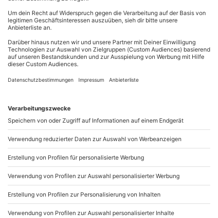
Du erreichst uns telefonisch zu folgenden Zeiten,
Teilnehmer
außer an bundesweiten Feiertagen:
Gutschein gültig für 1 Person
Mo-Fr: 8-20 Uhr | Sa: 10-16 Uhr
Gruppengröße: 1-30 Personen
Du möchtest als Firma bestellen?
Sichere Dir attraktive Firmenkunden Vorteile.
+49 89 / 21 12 90 20
Mo-Fr: 9-17 Uhr
b2b@mydays.de
www.b2b.mydays.de/
Artikelnummer
:
62465