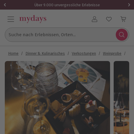
Über 9.000 unvergessliche Erlebnisse
Benutzerkonto
Suche nach Erlebnissen, Orten...
Home
/
Dinner & Kulinarisches
/
Verkostungen
/
Weinprobe
/
Wei