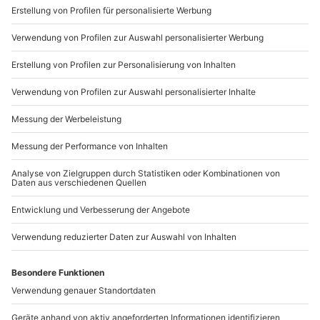
Sichere Dir attraktive Firmenkunden Vorteile.
+49 89 / 21 12 90 20
Mo-Fr: 9-17 Uhr
b2b@mydays.de
www.b2b.mydays.de/
Artikelnummer
:
65844
Andere Produkte entdecken