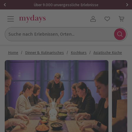
Über 9.000 unvergessliche Erlebnisse
Benutzerkonto
Suche nach Erlebnissen, Orten...
Home
/
Dinner & Kulinarisches
/
Kochkurs
/
Asiatische Küche
/
S