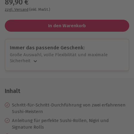
89,90 €
zzgl. Versand
(inkl. MwSt.)
In den Warenkorb
Immer das passende Geschenk:
Große Auswahl, volle Flexibilität und maximale
Sicherheit
Große Auswahl
Über 9.000 unvergessliche Erlebnisse.
Volle Flexibilität
Jeder Gutschein für alle Erlebnisse einlösbar.
Inhalt
Maximale Sicherheit
10 Jahre gültig & verlängerbar.
Schritt-für-Schritt-Durchführung von zwei erfahrenen
Sushi-Meistern
Anleitung für perfekte Sushi-Rollen, Nigiri und
Signature Rolls