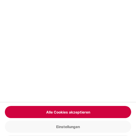
Vertrag widerrufen
FAQs
Kontakt
Zahlungsarten
Über uns
Magazin
Jobs & Karriere
Partnerprogramm
Versand und Lieferung
Presse
AGB
Cookie Einstellungen
Datenschutz
Nutzungsbedingungen
Online-Marktplatz
Barrierefreiheit
Compliance
Impressum
RECHNUNG