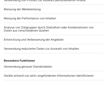
Andere Produkte entdecken
-15% CLUB DEAL
Barista Kurs München
Kochkurs
(Latin Feeling)
Marktoberdorf
München
Marktoberdorf
1 Person
1 Person
129,90 €
139,90 €