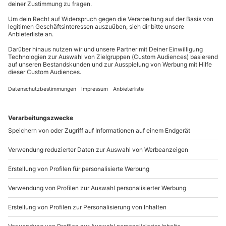
81671
München
Teilnehmer
Du erreichst uns telefonisch zu folgenden Zeiten,
Gutschein gültig für 1 Person
außer an bundesweiten Feiertagen:
Gruppengröße: 10-15 Personen
Mo-Fr: 8-20 Uhr | Sa: 10-16 Uhr
Du möchtest als Firma bestellen?
Sichere Dir attraktive Firmenkunden Vorteile.
+49 89 / 21 12 90 20
Mo-Fr: 9-17 Uhr
b2b@mydays.de
www.b2b.mydays.de/
Artikelnummer
:
45943