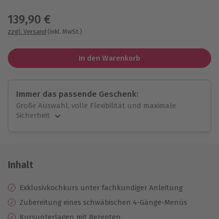
Wähle im nächsten Schritt einen Termin aus
139,90 €
zzgl. Versand
(inkl. MwSt.)
In den Warenkorb
Immer das passende Geschenk:
Große Auswahl, volle Flexibilität und maximale
Sicherheit
Große Auswahl
Über 9.000 unvergessliche Erlebnisse.
Volle Flexibilität
Jeder Gutschein für alle Erlebnisse einlösbar.
Inhalt
Maximale Sicherheit
10 Jahre gültig & verlängerbar.
Exklusivkochkurs unter fachkundiger Anleitung
Zubereitung eines schwäbischen 4-Gänge-Menüs
Kursunterlagen mit Rezepten