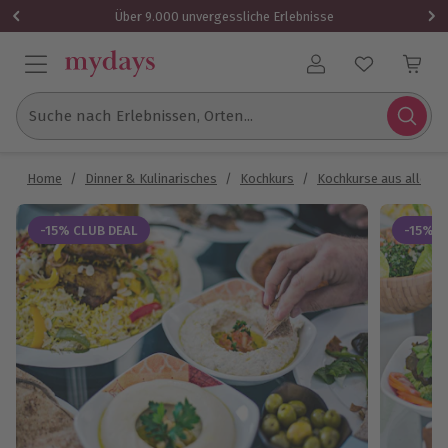
Über 9.000 unvergessliche Erlebnisse
Benutzerkonto
Suche nach Erlebnissen, Orten...
Home
/
Dinner & Kulinarisches
/
Kochkurs
/
Kochkurse aus aller W
-15% CLUB DEAL
-15% C