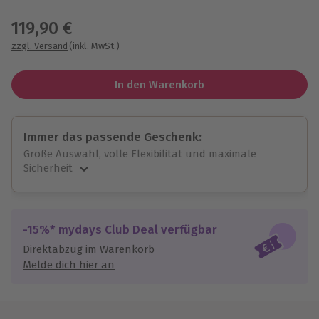
Wähle im nächsten Schritt einen Termin aus
119,90 €
zzgl. Versand
(inkl. MwSt.)
In den Warenkorb
Immer das passende Geschenk:
Große Auswahl, volle Flexibilität und maximale
Sicherheit
Große Auswahl
Über 9.000 unvergessliche Erlebnisse.
Volle Flexibilität
-15%* mydays Club Deal verfügbar
Jeder Gutschein für alle Erlebnisse einlösbar.
Direktabzug im Warenkorb
Maximale Sicherheit
Melde dich hier an
10 Jahre gültig & verlängerbar.