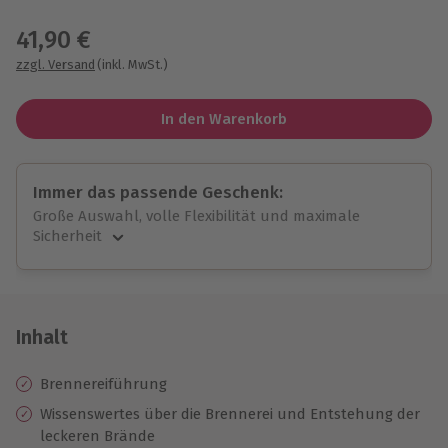
Wähle im nächsten Schritt einen Termin aus
41,90 €
zzgl. Versand
(inkl. MwSt.)
In den Warenkorb
Immer das passende Geschenk:
Große Auswahl, volle Flexibilität und maximale
Sicherheit
Große Auswahl
Über 9.000 unvergessliche Erlebnisse.
Volle Flexibilität
Jeder Gutschein für alle Erlebnisse einlösbar.
Inhalt
Maximale Sicherheit
10 Jahre gültig & verlängerbar.
Brennereiführung
Wissenswertes über die Brennerei und Entstehung der
leckeren Brände