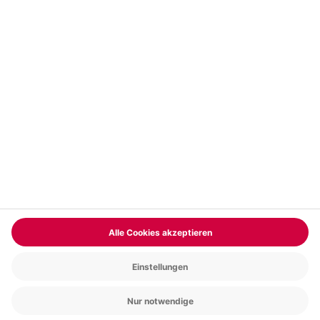
Vertrag widerrufen
FAQs
Kontakt
Zahlungsarten
Über uns
Magazin
Jobs & Karriere
Partnerprogramm
Versand und Lieferung
Presse
AGB
Cookie Einstellungen
Datenschutz
Nutzungsbedingungen
Online-Marktplatz
Barrierefreiheit
Compliance
Impressum
RECHNUNG