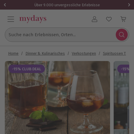
Über 9.000 unvergessliche Erlebnisse
Benutzerkonto
Suche nach Erlebnissen, Orten...
Home
/
Dinner & Kulinarisches
/
Verkostungen
/
Spirituosen Tasti
-15% CLUB DEAL
-15% C