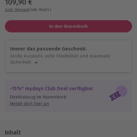
109,90 €
zzgl. Versand
(inkl. MwSt.)
In den Warenkorb
Immer das passende Geschenk:
Große Auswahl, volle Flexibilität und maximale
Sicherheit
Große Auswahl
Über 9.000 unvergessliche Erlebnisse.
Volle Flexibilität
-15%* mydays Club Deal verfügbar
Jeder Gutschein für alle Erlebnisse einlösbar.
Direktabzug im Warenkorb
Maximale Sicherheit
Melde dich hier an
10 Jahre gültig & verlängerbar.
Inhalt