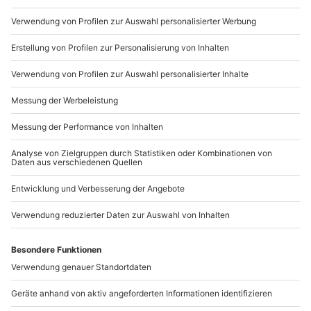
+49 89 / 21 12 90 20
Mo-Fr: 9-17 Uhr
b2b@mydays.de
www.b2b.mydays.de/
Artikelnummer
:
59405
Andere Produkte entdecken
-15% CLUB DEAL