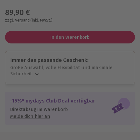
Wähle im nächsten Schritt einen Termin aus
89,90 €
zzgl. Versand
(inkl. MwSt.)
In den Warenkorb
Immer das passende Geschenk:
Große Auswahl, volle Flexibilität und maximale
Sicherheit
Große Auswahl
Über 9.000 unvergessliche Erlebnisse.
Volle Flexibilität
-15%* mydays Club Deal verfügbar
Jeder Gutschein für alle Erlebnisse einlösbar.
Direktabzug im Warenkorb
Maximale Sicherheit
Melde dich hier an
10 Jahre gültig & verlängerbar.