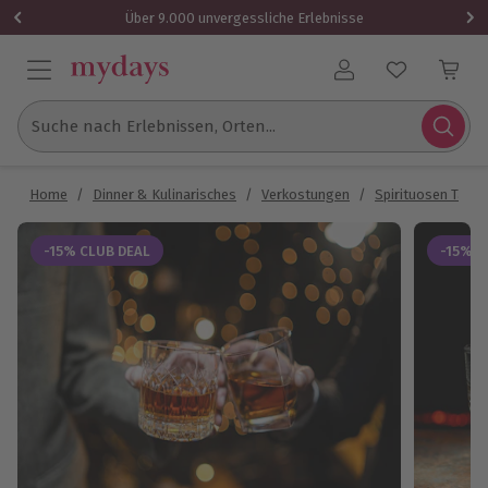
Über 9.000 unvergessliche Erlebnisse
Benutzerkonto
Suche nach Erlebnissen, Orten...
Home
/
Dinner & Kulinarisches
/
Verkostungen
/
Spirituosen Tasti
-15% CLUB DEAL
-15% C