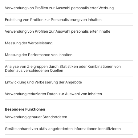
+49 89 / 21 12 90 20
Mo-Fr: 9-17 Uhr
b2b@mydays.de
www.b2b.mydays.de/
Artikelnummer
:
59394
Andere Produkte entdecken
-15% CLUB DEAL