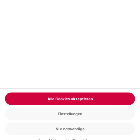
Vertrag widerrufen
FAQs
Kontakt
Zahlungsarten
Über uns
Magazin
Jobs & Karriere
Partnerprogramm
Versand und Lieferung
Presse
AGB
Cookie Einstellungen
Datenschutz
Nutzungsbedingungen
Online-Marktplatz
Barrierefreiheit
Compliance
Impressum
RECHNUNG