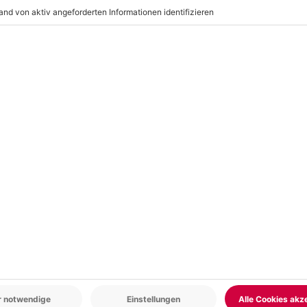
r: 9-17 Uhr
www.b2b.mydays.de/
en
5% CLUB DEAL
-15% CLUB DEAL