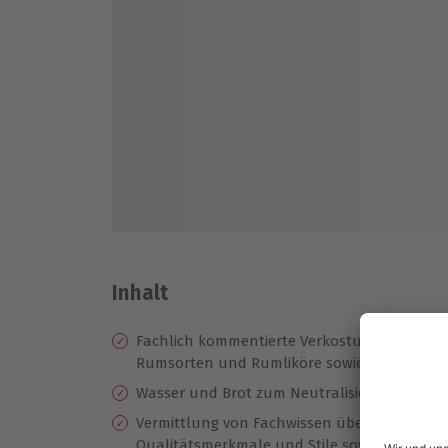
Inhalt
Fachlich kommentierte Verkostung von fünf
Rumsorten und Rumliköre sowie Schokolad
Wasser und Brot zum Neutralisieren
Vermittlung von Fachwissen über die Verko
Qualitätsmerkmale und Stile sowie die Sch