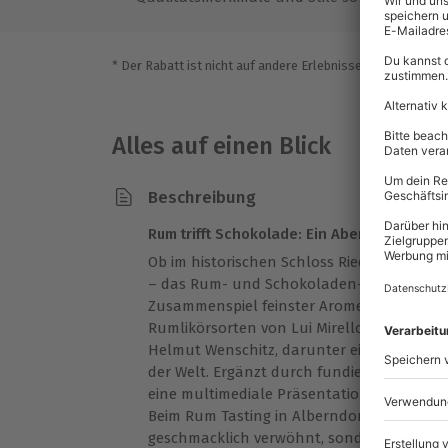
* Der Rabatt ist nicht auf andere Erlebnisse bei der Einlö
Alles auf einen Blick
Beschreibung
Rum trifft Schokolade: Ein Abend für Genie
Ob im historischen Schloss Riedegg oder im
– das Rum- und Schokoladen-Tasting lädt
Zusammenspiel feinster Aromen ein. Fünf
Rumlikörsorten von Lui Mirello treffen au
Helmut Wenschitz, darunter eine Rarität 
der Welt. Ergänzt durch fundierte Erklär
eine multimediale Präsentation, entsteh
Beim Rum Tasting in Alberndorf in der Ried
geschmacklich verwöhnt, sondern nimmst au