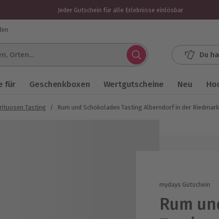
Jeder Gutschein für alle Erlebnisse einlösbar
den
Du ha
.
 für
Geschenkboxen
Wertgutscheine
Neu
Ho
rituosen Tasting
/
Rum und Schokoladen Tasting Alberndorf in der Riedmark
mydays Gutschein
Rum un