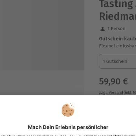
Tasting
Riedma
1 Person
Gutschein kauf
Flexibel einlösba
1 Gutschein
1 Gutschein
1 Gutschein
59,90 €
zzgl. Versand
(inkl. 
 verschiedenen hochwertigen Bio-
en
stung von Rum, deren
Immer das p
okoladenerzeugung