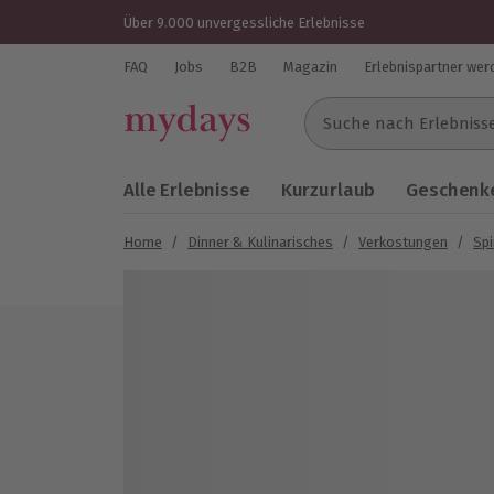
Über 9.000 unvergessliche Erlebnisse
FAQ
Jobs
B2B
Magazin
Erlebnispartner wer
Suche nach Erlebnissen..
Alle Erlebnisse
Kurzurlaub
Geschenke
Home
/
Dinner & Kulinarisches
/
Verkostungen
/
Spi
Bild 1 von 5