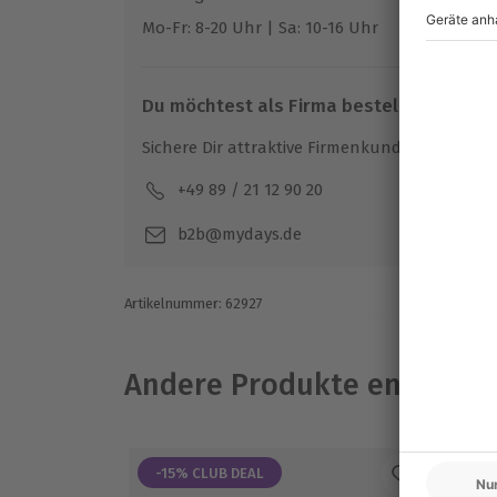
Gruppengröße: 8-16 Personen
Mo-Fr: 8-20 Uhr | Sa: 10-16 Uhr
Du möchtest als Firma bestellen?
Sichere Dir attraktive Firmenkunden Vorteile.
+49 89 / 21 12 90 20
Mo-F
b2b@mydays.de
Artikelnummer
:
62927
Andere Produkte entdeck
-15% CLUB DEAL
-1