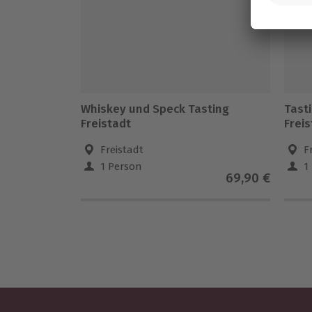
Whiskey und Speck Tasting
Tast
Freistadt
Freis
Freistadt
F
1 Person
1
69,90 €