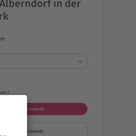
 Alberndorf in der
rk
en
r
MwSt.)
In den Warenkorb
assende Geschenk: