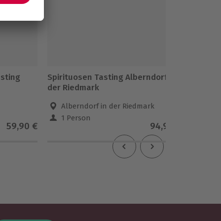
sting
Spirituosen Tasting Alberndorf in
Tasting
der Riedmark
Albernd
Alberndorf in der Riedmark
Albe
1 Person
1 Pe
59,90 €
94,90 €