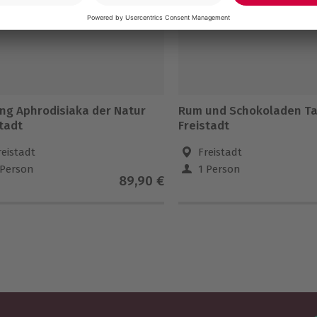
ing Aphrodisiaka der Natur
Rum und Schokoladen Ta
tadt
Freistadt
reistadt
Freistadt
 Person
1 Person
89,90 €