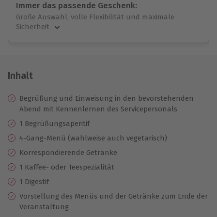
Immer das passende Geschenk:
Große Auswahl, volle Flexibilität und maximale
Sicherheit
Große Auswahl
Über 9.000 unvergessliche Erlebnisse.
Volle Flexibilität
Jeder Gutschein für alle Erlebnisse einlösbar.
Inhalt
Maximale Sicherheit
10 Jahre gültig & verlängerbar.
Begrüßung und Einweisung in den bevorstehenden
Abend mit Kennenlernen des Servicepersonals
1 Begrüßungsaperitif
4-Gang-Menü (wahlweise auch vegetarisch)
Korrespondierende Getränke
1 Kaffee- oder Teespezialität
1 Digestif
Vorstellung des Menüs und der Getränke zum Ende der
Veranstaltung