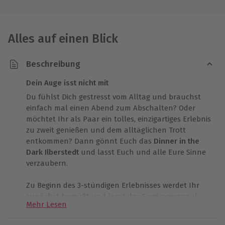
Alles auf einen Blick
Beschreibung
Dein Auge isst nicht mit
Du fühlst Dich gestresst vom Alltag und brauchst
einfach mal einen Abend zum Abschalten? Oder
möchtet Ihr als Paar ein tolles, einzigartiges Erlebnis
zu zweit genießen und dem alltäglichen Trott
entkommen? Dann gönnt Euch das
Dinner in the
Dark Ilberstedt
und lasst Euch und alle Eure Sinne
verzaubern.
Zu Beginn des 3-stündigen Erlebnisses werdet Ihr
zunächst begrüßt und lernt das Servicepersonal
Mehr Lesen
kennen, welches Euch den Abend über begleiten
wird. Danach erhaltet Ihr einen Begrüßungsaperitif.