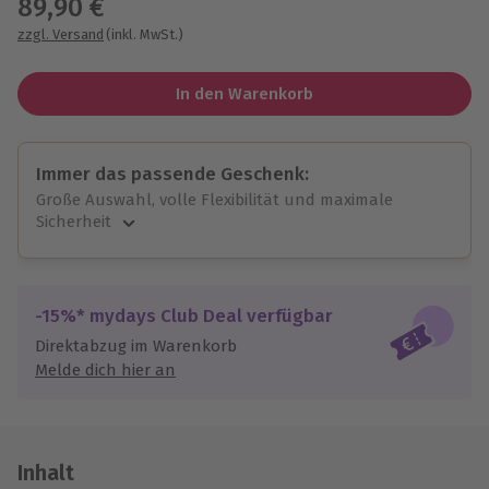
89,90 €
zzgl. Versand
(inkl. MwSt.)
In den Warenkorb
Immer das passende Geschenk:
Große Auswahl, volle Flexibilität und maximale
Sicherheit
Große Auswahl
Über 9.000 unvergessliche Erlebnisse.
Volle Flexibilität
-15%* mydays Club Deal verfügbar
Jeder Gutschein für alle Erlebnisse einlösbar.
Direktabzug im Warenkorb
Maximale Sicherheit
Melde dich hier an
10 Jahre gültig & verlängerbar.
Inhalt