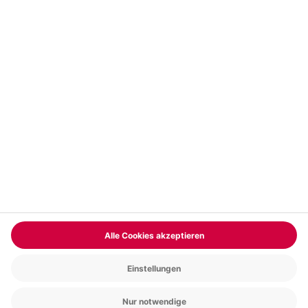
Vertrag widerrufen
FAQs
Kontakt
Zahlungsarten
Über uns
Magazin
Jobs & Karriere
Partnerprogramm
Versand und Lieferung
Presse
AGB
Cookie Einstellungen
Datenschutz
Nutzungsbedingungen
Online-Marktplatz
Barrierefreiheit
Compliance
Impressum
RECHNUNG