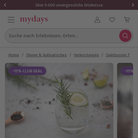
Über 9.000 unvergessliche Erlebnisse
Benutzerkonto
Suche nach Erlebnissen, Orten...
Home
/
Dinner & Kulinarisches
/
Verkostungen
/
Spirituosen Tasti
-15% CLUB DEAL
-15% C