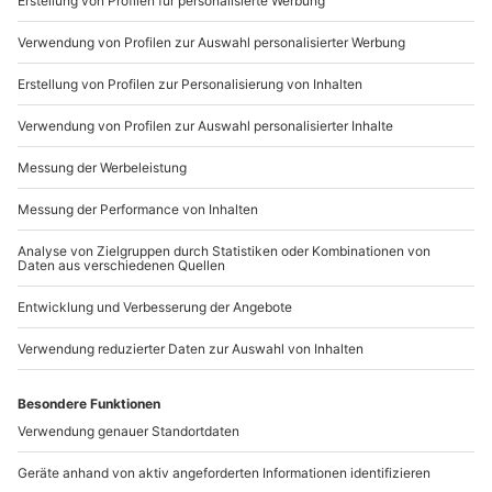
+49 89 / 21 12 90 20
Mo-Fr: 9-17 Uhr
b2b@mydays.de
www.b2b.mydays.de/
Artikelnummer
:
58812
Andere Produkte entdecken
-15% CLUB DEAL