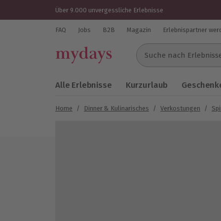
Über 9.000 unvergessliche Erlebnisse
FAQ
Jobs
B2B
Magazin
Erlebnispartner wer
Suche nach Erlebnissen..
Alle Erlebnisse
Kurzurlaub
Geschenke
Home
/
Dinner & Kulinarisches
/
Verkostungen
/
Spi
Bild 1 von 5