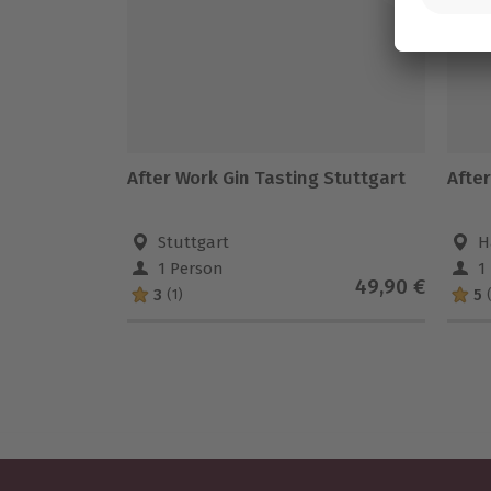
After Work Gin Tasting Stuttgart
Afte
Stuttgart
H
1 Person
1
49,90 €
3
5
(1)