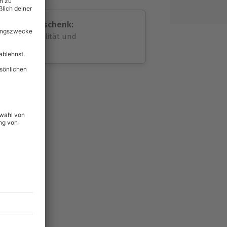
assende Geschenk:
volle Flexibilität und
rheit
wahl
unvergessliche
lität
hein für alle Erlebnisse
icherheit
ltig & verlängerbar.