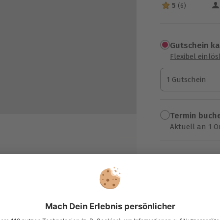
5
(6)
5 Sterne von 5 a
Gutschein k
Flexibel einlö
1 Gutschein
1 Gutschein
1 Gutschein
Termin buch
Aktuell an 1 O
Wähle im nächs
79,90 €
zzgl. Versand
(inkl. 
en