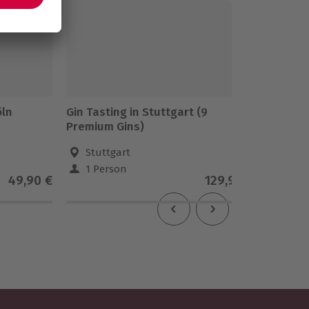
öln
Gin Tasting in Stuttgart (9
After W
Premium Gins)
am Mai
Stuttgart
Fran
1 Person
1 Pe
49,90 €
129,90 €
3.5
(2