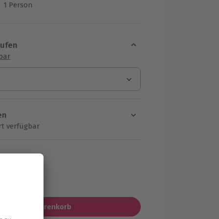
1 Person
us 6 Bewertungen
aufen
sbar
en
rt verfügbar
ten Schritt einen Termin aus
MwSt.)
In den Warenkorb