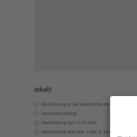
Inhalt
Einführung in die Geschichte des Gins
Sensoriktraining
Verkostung von 11-14 Gins
Verkostung von min. 4 Gin & Tonic-Variation