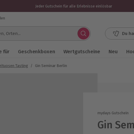
Jeder Gutschein für alle Erlebnisse einlösbar
den
Du ha
.
 für
Geschenkboxen
Wertgutscheine
Neu
Ho
rituosen Tasting
/
Gin Seminar Berlin
mydays Gutschein
Gin Sem