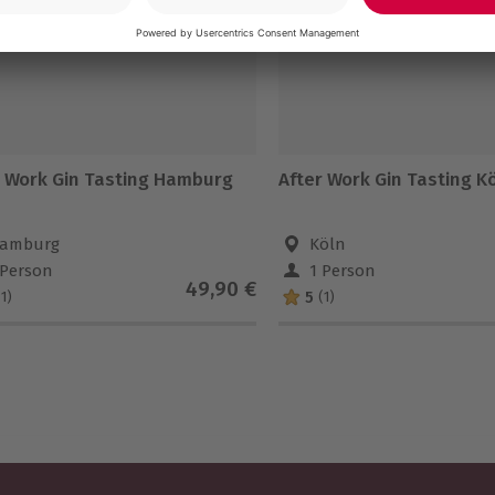
r Work Gin Tasting Hamburg
After Work Gin Tasting K
amburg
Köln
 Person
1 Person
49,90 €
5
(1)
(1)