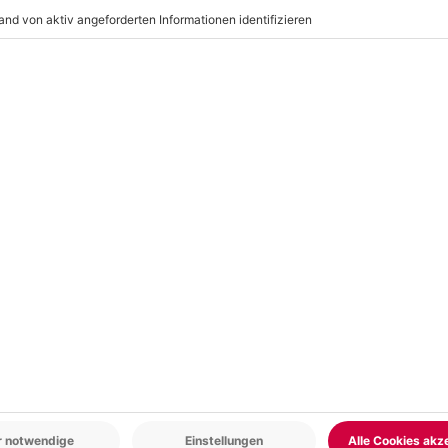
s: Dieses Erlebnis ist ein wahrer
 sollte.
r: 9-17 Uhr
www.b2b.mydays.de/
en
5% CLUB DEAL
-15% CLUB DEAL