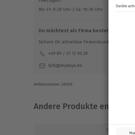
Feiertagen:
einfach nur als Freund des guten Geschmack
Mo-Fr: 8-20 Uhr | Sa: 10-16 Uhr
Genuss, den man auf keinen Fall verpassen
Du möchtest als Firma bestellen?
Sichere Dir attraktive Firmenkunden Vorteile.
+49 89 / 21 12 90 20
Mo-F
b2b@mydays.de
Artikelnummer
:
28588
Andere Produkte entdeck
-1