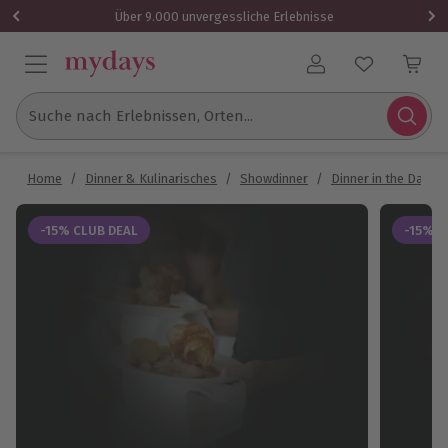
Über 9.000 unvergessliche Erlebnisse
Benutzerkonto
Suche nach Erlebnissen, Orten...
Home
/
Dinner & Kulinarisches
/
Showdinner
/
Dinner in the Dark
-15% CLUB DEAL
-15% C