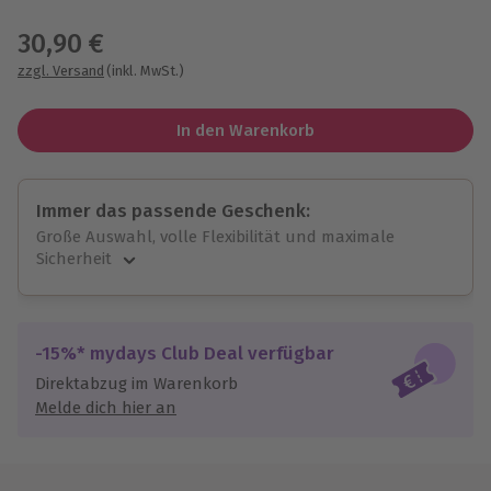
Wähle im nächsten Schritt einen Termin aus
30,90 €
zzgl. Versand
(inkl. MwSt.)
In den Warenkorb
Immer das passende Geschenk:
Große Auswahl, volle Flexibilität und maximale
Sicherheit
Große Auswahl
Über 9.000 unvergessliche Erlebnisse.
Volle Flexibilität
-15%* mydays Club Deal verfügbar
Jeder Gutschein für alle Erlebnisse einlösbar.
Direktabzug im Warenkorb
Maximale Sicherheit
Melde dich hier an
10 Jahre gültig & verlängerbar.