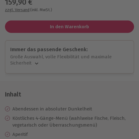
159,90 €
zzgl. Versand
(inkl. MwSt.)
In den Warenkorb
Immer das passende Geschenk:
Große Auswahl, volle Flexibilität und maximale
Sicherheit
Große Auswahl
Über 9.000 unvergessliche Erlebnisse.
Volle Flexibilität
Jeder Gutschein für alle Erlebnisse einlösbar.
Inhalt
Maximale Sicherheit
10 Jahre gültig & verlängerbar.
Abendessen in absoluter Dunkelheit
Köstliches 4-Gänge-Menü (wahlweise Fische, Fleisch,
vegetarisch oder Überraschungsmenü)
Aperitif