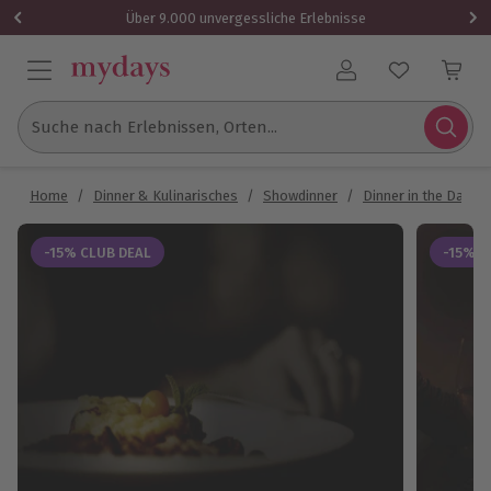
Über 9.000 unvergessliche Erlebnisse
Benutzerkonto
Suche nach Erlebnissen, Orten...
Home
/
Dinner & Kulinarisches
/
Showdinner
/
Dinner in the Dark
-15% CLUB DEAL
-15% C