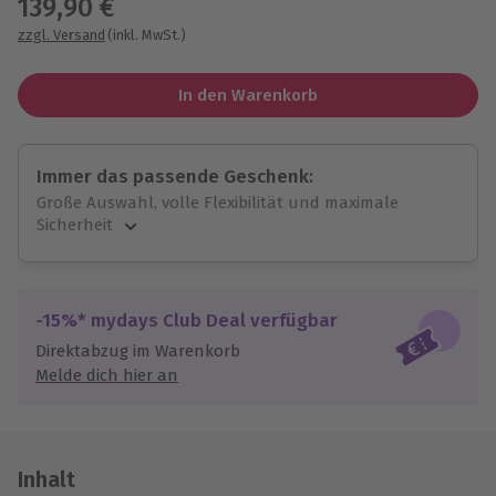
139,90 €
zzgl. Versand
(inkl. MwSt.)
In den Warenkorb
Immer das passende Geschenk:
Große Auswahl, volle Flexibilität und maximale
Sicherheit
Große Auswahl
Über 9.000 unvergessliche Erlebnisse.
Volle Flexibilität
-15%* mydays Club Deal verfügbar
Jeder Gutschein für alle Erlebnisse einlösbar.
Direktabzug im Warenkorb
Maximale Sicherheit
Melde dich hier an
10 Jahre gültig & verlängerbar.
Inhalt