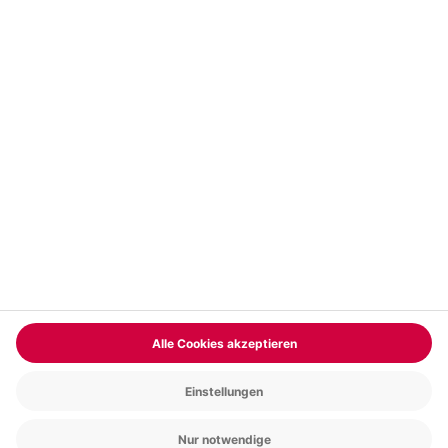
Vertrag widerrufen
FAQs
Kontakt
Zahlungsarten
Über uns
Magazin
Jobs & Karriere
Partnerprogramm
Versand und Lieferung
Presse
AGB
Cookie Einstellungen
Datenschutz
Nutzungsbedingungen
Online-Marktplatz
Barrierefreiheit
Compliance
Impressum
RECHNUNG