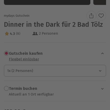
mydays Gutschein
Dinner in the Dark für 2 Bad Tölz
2 Personen
4.3
(8)
4.3 Sterne von 5 aus 8 Bewertungen
Gutschein kaufen
Flexibel einlösbar
1x (2 Personen)
1x (2 Personen)
1x (2 Personen)
Termin buchen
Aktuell an 1 Ort verfügbar
Wähle im nächsten Schritt einen Termin aus