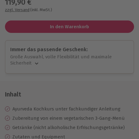
119,90 €
zzgl. Versand
(inkl. MwSt.)
In den Warenkorb
Immer das passende Geschenk:
Große Auswahl, volle Flexibilität und maximale
Sicherheit
Große Auswahl
Über 9.000 unvergessliche Erlebnisse.
Volle Flexibilität
Jeder Gutschein für alle Erlebnisse einlösbar.
Inhalt
Maximale Sicherheit
10 Jahre gültig & verlängerbar.
Ayurveda Kochkurs unter fachkundiger Anleitung
Zubereitung von einem vegetarischen 3-Gang-Menü
Getränke (nicht alkoholische Erfrischungsgetränke)
Zutaten und Equipment