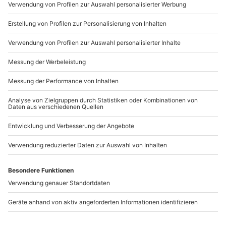
Mo-Fr: 9-17 Uhr
b2b@mydays.de
www.b2b.mydays.de/
Artikelnummer
:
65730
Andere Produkte entdecken
Aquarellevent
Ernährungsberatung
München mit
Dillingen an der Donau