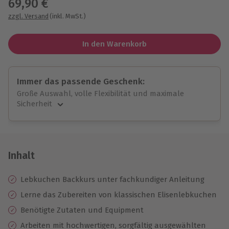
69,90 €
zzgl. Versand
(inkl. MwSt.)
In den Warenkorb
Immer das passende Geschenk:
Große Auswahl, volle Flexibilität und maximale
Sicherheit
Große Auswahl
Über 9.000 unvergessliche Erlebnisse.
Volle Flexibilität
Jeder Gutschein für alle Erlebnisse einlösbar.
Inhalt
Maximale Sicherheit
10 Jahre gültig & verlängerbar.
Lebkuchen Backkurs unter fachkundiger Anleitung
Lerne das Zubereiten von klassischen Elisenlebkuchen
Benötigte Zutaten und Equipment
Arbeiten mit hochwertigen, sorgfältig ausgewählten