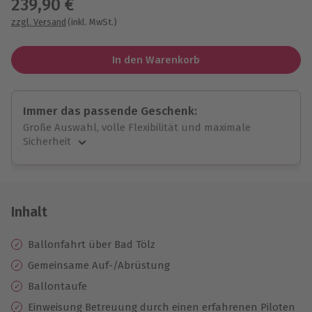
239,90 €
zzgl. Versand
(inkl. MwSt.)
In den Warenkorb
Immer das passende Geschenk:
Große Auswahl, volle Flexibilität und maximale
Sicherheit
Große Auswahl
Über 9.000 unvergessliche Erlebnisse.
Volle Flexibilität
Jeder Gutschein für alle Erlebnisse einlösbar.
Inhalt
Maximale Sicherheit
10 Jahre gültig & verlängerbar.
Ballonfahrt über Bad Tölz
Gemeinsame Auf-/Abrüstung
Ballontaufe
Einweisung
Betreuung durch einen erfahrenen Piloten