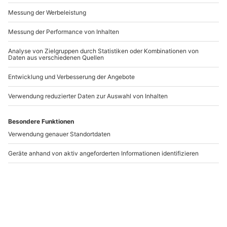
bei Sonnenaufgang und 2 Stunden vor
Andere Produkte entdecken
Sonnenuntergang.
Entsprechend der vorzufindenden Wetter- und
Windsituation kann der Startplatz kurzfristig
geändert werden (die Entscheidung hierüber trifft
Ihr Pilot)
Ballonfahren
Ballonfahren Landshut
Ammersee
Andechs
Landshut
1 Person
1 Person
239,90 €
239,90 €