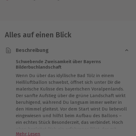
Alles auf einen Blick
Beschreibung
Schwebende Zweisamkeit über Bayerns
Bilderbuchlandschaft
Wenn Du über das idyllische Bad Tölz in einem
Heißluftballon schwebst, öffnet sich unter Dir die
malerische Kulisse des bayerischen Voralpenlands.
Der sanfte Aufstieg über die grüne Landschaft wirkt
beruhigend, während Du langsam immer weiter in
den Himmel gleitest. Vor dem Start wirst Du liebevoll
eingewiesen und hilfst beim Aufbau des Ballons –
ein echtes Stück Besonderzeit, das verbindet. Hoch
oben begleitet Dich ein erfahrener Pilot, der mit
Mehr Lesen
kleinen Geschichten die Landschaft unter Dir zum