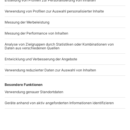
Artikelnummer
:
53738
Andere Produkte entdecken
Krav Maga Seminar für
Krav Maga Seminar für
Frauen Ennepetal
Frauen Hannover
Ennepetal
Hannover
1 Person
1 Person
41,90 €
41,90 €