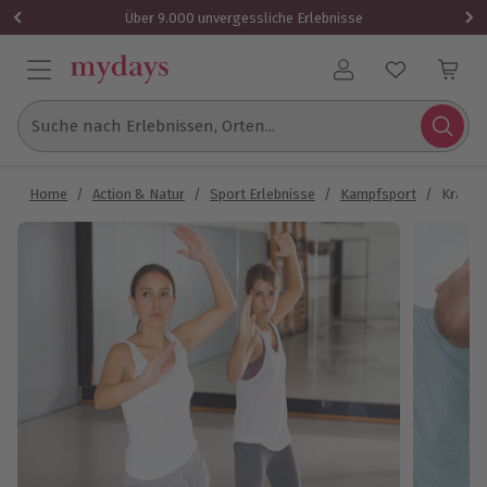
Über 9.000 unvergessliche Erlebnisse
Benutzerkonto
Suche nach Erlebnissen, Orten...
Home
/
Action & Natur
/
Sport Erlebnisse
/
Kampfsport
/
Krav M