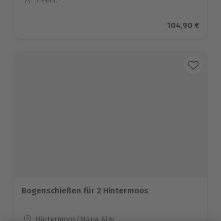
1 Pers.
Anzahl der Teilnehmer
Aktueller Prei
104,90 €
Bogenschießen für 2 Hintermoos
Standort
Hintermoos/Maria Alm