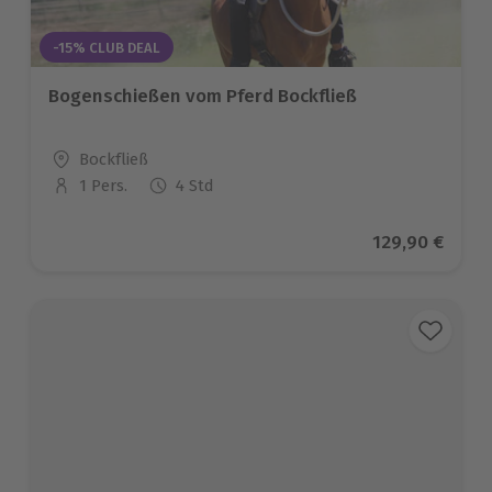
-15% CLUB DEAL
Bogenschießen vom Pferd Bockfließ
Standort
Bockfließ
1 Pers.
4 Std
Anzahl der Teilnehmer
Aktueller Pre
129,90 €