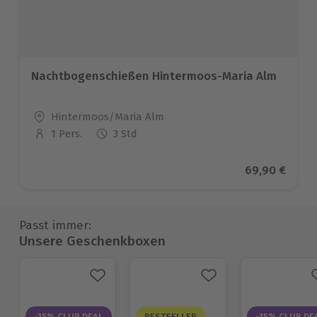
Nachtbogenschießen Hintermoos-Maria Alm
Standort
Hintermoos/Maria Alm
1 Pers.
3 Std
Anzahl der Teilnehmer
Aktueller Pre
69,90 €
Passt immer:
Unsere Geschenkboxen
-15% CLUB DEAL
BESTSELLER
-15% CLUB DE