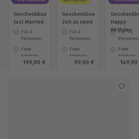
Geschenkbox
Geschenkbox
Geschenkb
Just Married
Zeit zu zweit
Happy
Birthday
Für 2
Für 2
Für 1-2
Personen
Personen
Personen
Freie
Freie
Freie
Erlebnis-
Erlebnis-
Erlebnis-
Aktueller Preis
199,90 €
Aktueller Preis
99,90 €
Aktuell
149,90
Auswahl
Auswahl
Auswahl
an ca. 700
an ca. 450
an ca.
Orten
Orten
1.700 Ort