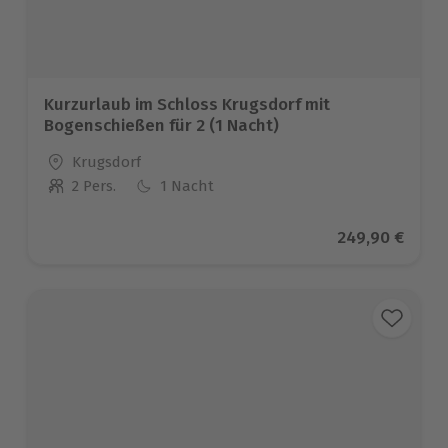
Kurzurlaub im Schloss Krugsdorf mit
Bogenschießen für 2 (1 Nacht)
Standort
Krugsdorf
2 Pers.
1 Nacht
Anzahl der Teilnehmer
Aktueller Prei
249,90 €