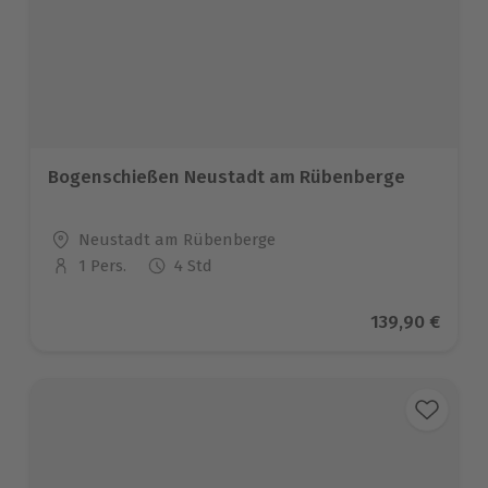
Bogenschießen Neustadt am Rübenberge
Standort
Neustadt am Rübenberge
1 Pers.
4 Std
Anzahl der Teilnehmer
Aktueller Pre
139,90 €