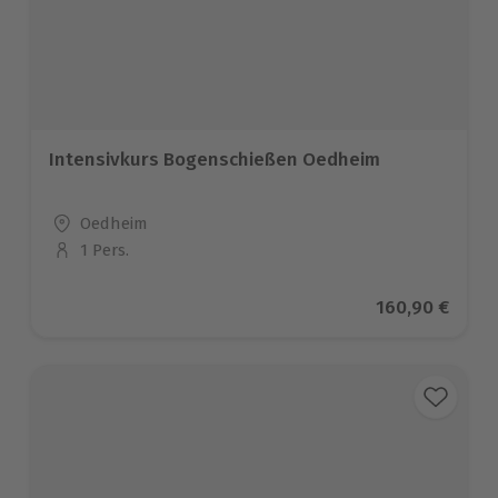
Intensivkurs Bogenschießen Oedheim
Standort
Oedheim
1 Pers.
Anzahl der Teilnehmer
Aktueller Prei
160,90 €