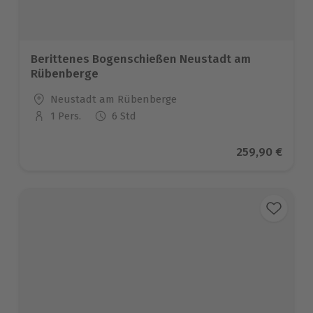
Berittenes Bogenschießen Neustadt am
Rübenberge
Standort
Neustadt am Rübenberge
1 Pers.
6 Std
Anzahl der Teilnehmer
Aktueller Prei
259,90 €