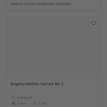
andere unserer Erlebnisse einlösbar.
Bogenschießen Sursee für 2
Standort
Sempach
2 Pers.
2 Std
Anzahl der Teilnehmer