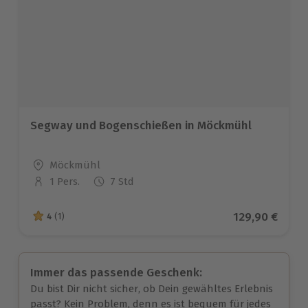
Segway und Bogenschießen in Möckmühl
Standort
Möckmühl
1 Pers.
7 Std
Anzahl der Teilnehmer
Aktueller Pre
129,90 €
4
(1)
4 von 5 Sternen basierend auf 1 Bewertungen
Immer das passende Geschenk:
Du bist Dir nicht sicher, ob Dein gewähltes Erlebnis
passt? Kein Problem, denn es ist bequem für jedes