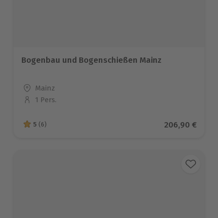
Bogenbau und Bogenschießen Mainz
Standort
Mainz
1 Pers.
Anzahl der Teilnehmer
Aktueller Prei
206,90 €
5
(6)
5 von 5 Sternen basierend auf 6 Bewertungen