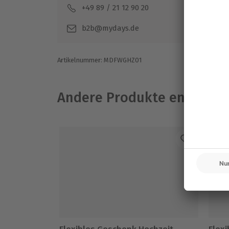
+49 89 / 21 12 90 20
Mo-F
b2b@mydays.de
Artikelnummer
:
MDFWGHZ01
Andere Produkte entdeck