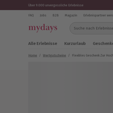
Über 9.000 unvergessliche Erlebnisse
FAQ
Jobs
B2B
Magazin
Erlebnispartner wer
Suche nach Erlebnissen..
Alle Erlebnisse
Kurzurlaub
Geschenke
Home
/
Wertgutscheine
/
Flexibles Geschenk Zur Hoch
Bild 1 von 5