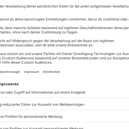
Erlebnisse.
Volle Flexibi
Jeder Gutsc
einlösbar.
Maximale S
10 Jahre gü
m Wertgutschein findet Dein
fst Du besondere Momente, die in
.
ei
www.mydays.at/einloesen
und
en Wert deines Gutscheins
ch bezahlen. Wenn noch etwas