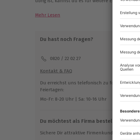
übrig ist, kannst du es für weitere Erlebnisse v
Mehr Lesen
Du hast noch Fragen?
0820 / 22 02 27
Kontakt & FAQ
Du erreichst uns telefonisch zu folgenden Z
Feiertagen:
Mo-Fr: 8-20 Uhr | Sa: 10-16 Uhr
Du möchtest als Firma bestellen?
Sichere Dir attraktive Firmenkunden Vorteile.