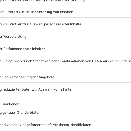
erwenden.
mydays
GmbH
Mühldorfstraße 8
81671
München
eiten, außer an bundesweiten