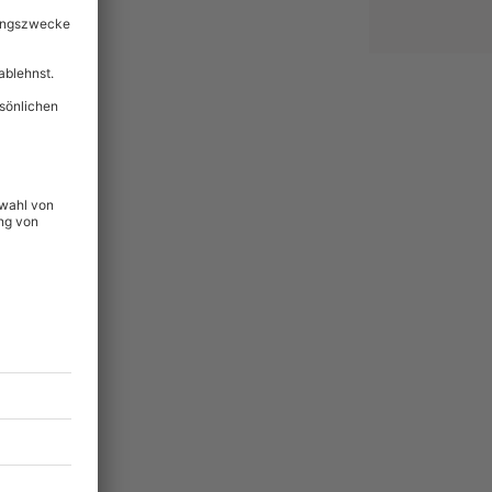
lität
hein für alle Erlebnisse
icherheit
ltig & verlängerbar.