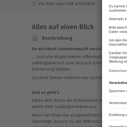
Per Post oder PDF erhältlich
Alles auf einen Blick
Beschreibung
Du möchtest Gemeinsamzeit verschenken…
… und alle Möglichkeiten offenhalten? Mit eine
Lieblingsmensch zum Wunsch-Erlebnis. So schaf
Erinnerung bleiben.
Zaubere Deinen Liebsten ein Lächeln ins Gesicht
Und so geht's
Klicke dich durch die Erlebniswelt von mydays b
wähle dein Lieblingserlebnis aus.
Wenn der Preis des ausgewählten Erlebnisses d
übersteigt, kannst du die Differenz ganz einfa