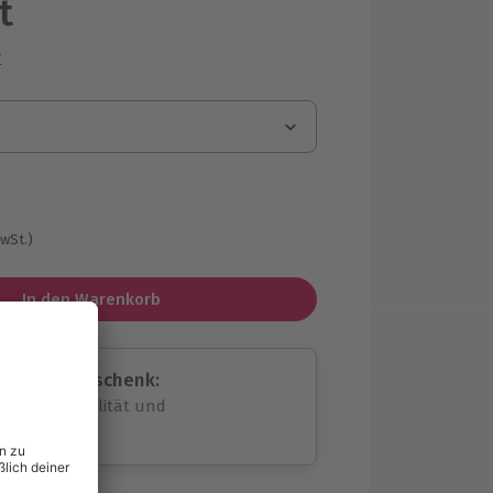
t
r
g
MwSt.)
In den Warenkorb
assende Geschenk:
volle Flexibilität und
rheit
wahl
unvergessliche