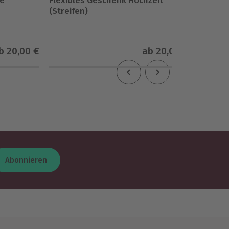
ke
Flexibles Geschenk Hochzeit
Flexibl
(Streifen)
b
20,00 €
ab
20,00 €
Abonnieren