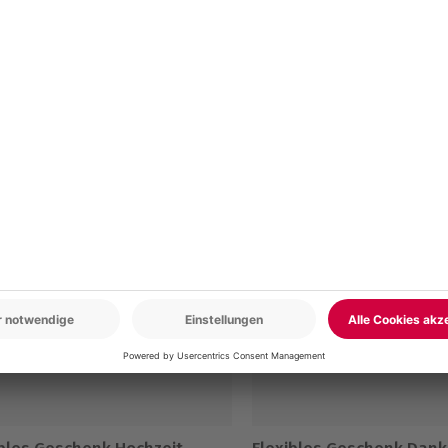
r: 9-17 Uhr
www.b2b.mydays.de/
en