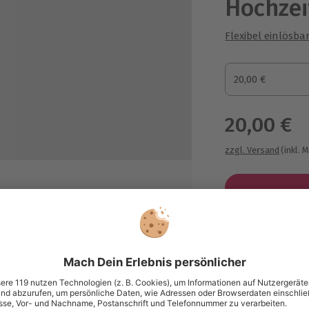
Hochzei
Flexibel einlösba
Gutscheinbetrag
20,00 €
Gutscheinbetra
20,00 €
zzgl. Versand
(inkl. 
Immer das p
Große Auswahl, 
maximale Siche
Große Aus
dlem Golddruck erhältlich
Über 9.000 