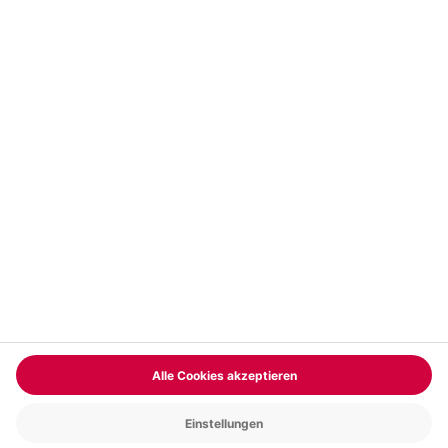
Vertrag widerrufen
FAQs
Kontakt
Zahlungsarten
Über uns
Magazin
Jobs & Karriere
Partnerprogramm
Versand und Lieferung
Presse
AGB
Cookie Einstellungen
Datenschutz
Nutzungsbedingungen
Online-Marktplatz
Barrierefreiheit
Compliance
Impressum
RECHNUNG