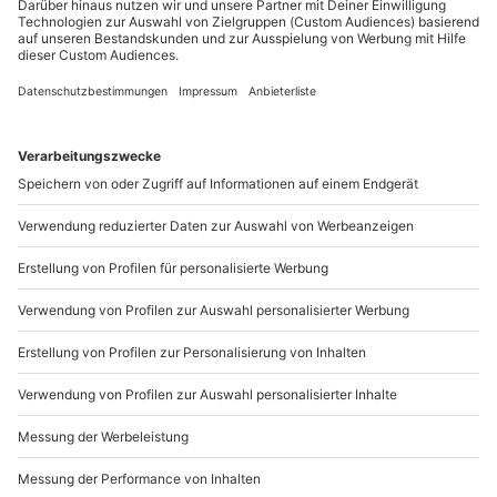
Sichere Dir attraktive Firmenkunden Vorteile.
+49 89 / 21 12 90 20
Mo-Fr: 9-17 Uhr
b2b@mydays.de
www.b2b.mydays.de/
Artikelnummer
:
MDFWGMS09
Andere Produkte entdecken