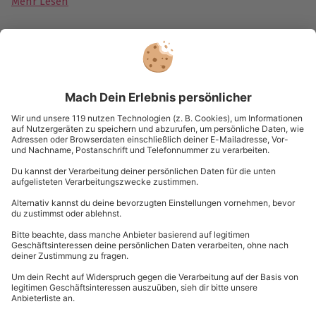
Mehr Lesen
Du hast noch Fragen?
0820 / 22 02 27
Kontakt & FAQ
mydays
GmbH
Mühldorfstraße 8
81671
München
Du erreichst uns telefonisch zu folgenden Zeiten,
außer an bundesweiten Feiertagen:
Mo-Fr: 8-20 Uhr | Sa: 10-16 Uhr
Du möchtest als Firma bestellen?