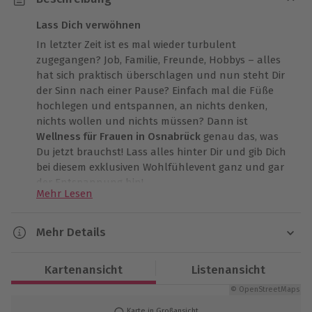
Lass Dich verwöhnen
In letzter Zeit ist es mal wieder turbulent
zugegangen? Job, Familie, Freunde, Hobbys – alles
hat sich praktisch überschlagen und nun steht Dir
der Sinn nach einer Pause? Einfach mal die Füße
hochlegen und entspannen, an nichts denken,
nichts wollen und nichts müssen? Dann ist
Wellness für Frauen in Osnabrück
genau das, was
Du jetzt brauchst! Lass alles hinter Dir und gib Dich
bei diesem exklusiven Wohlfühlevent ganz und gar
der Entspannung hin!
Mehr Lesen
Wellness für Frauen
: Heute muss das starke
Geschlecht leider draußen bleiben und die Bühne
Mehr Details
freigeben für die Damen der Schöpfung! Denn heute
Dauer
dreht sich alles um Frauen Wellness und den
Kartenansicht
Listenansicht
sanften Weg zur Entspannung. Dein ausgesuchtes
Ca. 2 Stunden
Kosmetik- und Spa-Studio ist dafür genau die
© OpenStreetMaps
richtige Adresse. Hier wirst Du bei Deiner Ankunft von
Karte in Großansicht