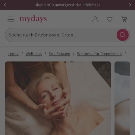
Über 9.000 unvergessliche Erlebnisse
Benutzerkonto
Suche nach Erlebnissen, Orten...
Home
/
Wellness
/
Spa Relaxen
/
Wellness für Freundinnen
/
Wel