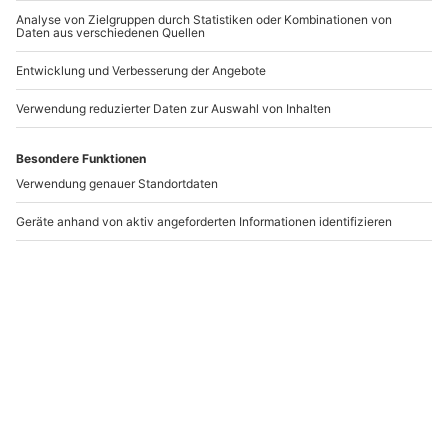
Wellness mit
Best Friend
Kosmetikbehandlung
Fotoshooting Stuttgart
Osnabrück
Osnabrück
Stuttgart
1 Person
2 Personen
85,90 €
184,90 €
5
(1)
Newsletter abonnieren und 10 € Rabatt sichern
Abonnieren