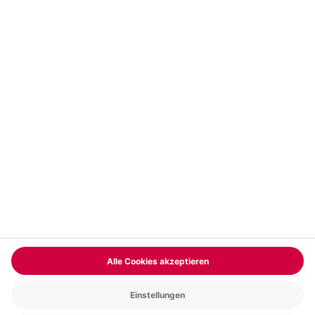
Vertrag widerrufen
FAQs
Kontakt
Zahlungsarten
Über uns
Magazin
Jobs & Karriere
Partnerprogramm
Versand und Lieferung
Presse
AGB
Cookie Einstellungen
Datenschutz
Nutzungsbedingungen
Online-Marktplatz
Barrierefreiheit
Compliance
Impressum
RECHNUNG