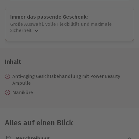
Immer das passende Geschenk:
Große Auswahl, volle Flexibilität und maximale
Sicherheit
Große Auswahl
Über 9.000 unvergessliche Erlebnisse.
Volle Flexibilität
Jeder Gutschein für alle Erlebnisse einlösbar.
Inhalt
Maximale Sicherheit
10 Jahre gültig & verlängerbar.
Anti-Aging Gesichtsbehandlung mit Power Beauty
Ampulle
Maniküre
Alles auf einen Blick
Beschreibung