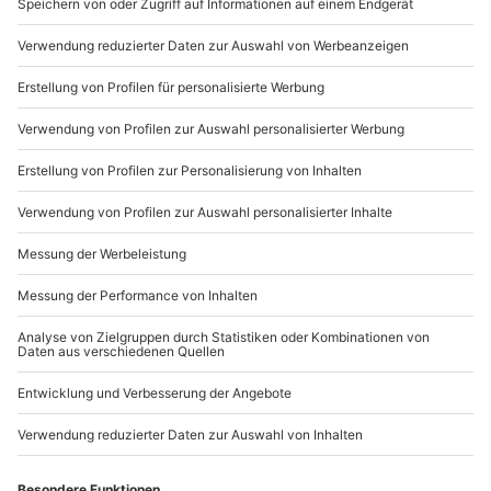
außer an bundesweiten Feiertagen:
Teilnehmer
Mo-Fr: 8-20 Uhr | Sa: 10-16 Uhr
Der Gutschein ist gültig für 1 Person.
Du möchtest als Firma bestellen?
Sichere Dir attraktive Firmenkunden Vorteile.
+49 89 / 21 12 90 20
Mo-Fr: 9-17 Uhr
b2b@mydays.de
www.b2b.mydays.de/
Artikelnummer
:
45431
Andere Produkte entdecken