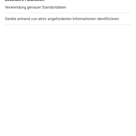
-15% CLUB DEAL
Hot Stone Massage
Beauty
München (60 min)
Augenbehandlung
München (50 Min.)
München
München
1 Person
1 Person
103,90 €
69,90 €