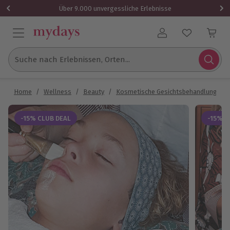
Über 9.000 unvergessliche Erlebnisse
Benutzerkonto
Suche nach Erlebnissen, Orten...
Home
/
Wellness
/
Beauty
/
Kosmetische Gesichtsbehandlung
/
-15% CLUB DEAL
-15% C