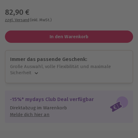
Wähle im nächsten Schritt einen Termin aus
82,90 €
zzgl. Versand
(inkl. MwSt.)
In den Warenkorb
Immer das passende Geschenk:
Große Auswahl, volle Flexibilität und maximale
Sicherheit
Große Auswahl
Über 9.000 unvergessliche Erlebnisse.
Volle Flexibilität
-15%* mydays Club Deal verfügbar
Jeder Gutschein für alle Erlebnisse einlösbar.
Direktabzug im Warenkorb
Maximale Sicherheit
Melde dich hier an
10 Jahre gültig & verlängerbar.