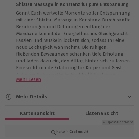
Shiatsu Massage in Konstanz für pure Entspannung
Gönnt Euch wertvolle Momente voller Entspannung
mit einer Shiatsu Massage in Konstanz. Durch sanfte
Berührungen und Dehnungen entlang der
Meridiane kommt der Energiefluss ins Gleichgewicht.
Faszien und Muskeln lockern sich, sodass Ihr eine
neue Leichtigkeit wahrnehmt. Die ruhigen,
fließenden Bewegungen schenken tiefe Erholung
und laden dazu ein, den Alltag hinter sich zu lassen.
Eine wohltuende Erfahrung für Körper und Geist.
Auf einer Futonmatte liegend hüllt Euch eine
Mehr Lesen
Atmosphäre von Geborgenheit ein. Der Rhythmus
der Massage beruhigt die Atmung und sorgt für
innere Balance. Konstanz mit seiner Nähe zum
Mehr Details
Bodensee verstärkt das Gefühl der Entspannung
Dauer
und macht jeden Moment noch eindrucksvoller.
Kartenansicht
Listenansicht
Nach der Behandlung bleibt Zeit zum Nachspüren
Ca. 1 Stunde
und Genießen. Eine wunderschöne Möglichkeit, Zeit
© OpenStreetMaps
zusammen zu verbringen und wertvolle
Karte in Großansicht
Verfügbarkeit / Termine
Erinnerungen zu schaffen.