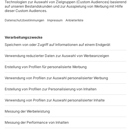
Sichere Dir attraktive Firmenkunden Vorteile.
+49 89 / 21 12 90 20
Mo-Fr: 9-17 Uhr
b2b@mydays.de
www.b2b.mydays.de/
Artikelnummer
:
51687
Andere Produkte entdecken
-15% CLUB DEAL