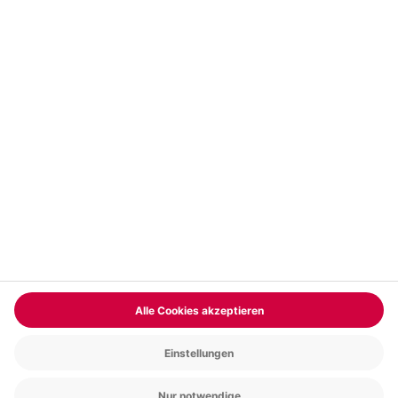
Vertrag widerrufen
FAQs
Kontakt
Zahlungsarten
Über uns
Magazin
Jobs & Karriere
Partnerprogramm
Versand und Lieferung
Presse
AGB
Cookie Einstellungen
Datenschutz
Nutzungsbedingungen
Online-Marktplatz
Barrierefreiheit
Compliance
Impressum
RECHNUNG