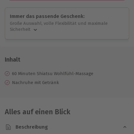
Immer das passende Geschenk:
Große Auswahl, volle Flexibilität und maximale
Sicherheit
Große Auswahl
Über 9.000 unvergessliche Erlebnisse.
Volle Flexibilität
Jeder Gutschein für alle Erlebnisse einlösbar.
Inhalt
Maximale Sicherheit
10 Jahre gültig & verlängerbar.
60 Minuten Shiatsu Wohlfühl-Massage
Nachruhe mit Getränk
Alles auf einen Blick
Beschreibung