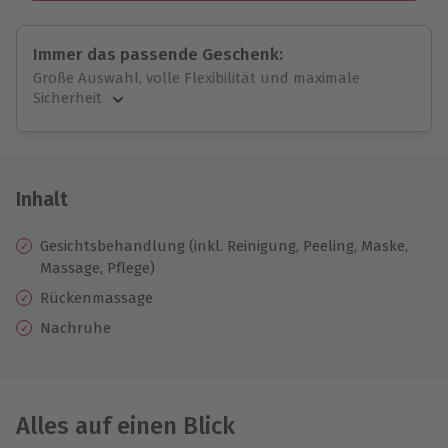
Immer das passende Geschenk:
Große Auswahl, volle Flexibilität und maximale
Sicherheit
Große Auswahl
Über 9.000 unvergessliche Erlebnisse.
Volle Flexibilität
Jeder Gutschein für alle Erlebnisse einlösbar.
Inhalt
Maximale Sicherheit
10 Jahre gültig & verlängerbar.
Gesichtsbehandlung (inkl. Reinigung, Peeling, Maske,
Massage, Pflege)
Rückenmassage
Nachruhe
Alles auf einen Blick