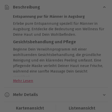
Beschreibung
Entspannung pur für Männer in Augsburg
Erlebe pure Entspannung speziell für Männer in
Augsburg. Entdecke die Bedeutung von Wellness für
Deine Haut und Dein Wohlbefinden.
Gesichtsbehandlung und Pflege
Beginne Dein Verwöhnprogramm mit einer
wohltuenden Gesichtsbehandlung, die gründliche
Reinigung und ein klärendes Peeling umfasst. Eine
pflegende Maske verleiht Deiner Haut neue Frische,
während eine sanfte Massage Dein Gesicht
verwöhnt.
Mehr Lesen
Rückenmassage und Nachruhe
Genieße im Anschluss eine tiefenentspannende
Mehr Details
Rückenmassage, die Deine Muskeln lockert und
Verspannungen löst. Danach hast Du Zeit zur
Dauer
Kartenansicht
Listenansicht
Nachruhe, um das Erlebte auf Dich wirken zu lassen
Inkl. Nachruhezeit ca. 1 Stunde 30 Minuten