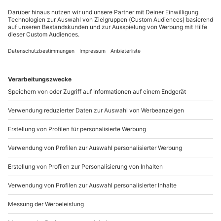
Du möchtest als Firma bestellen?
Sichere Dir attraktive Firmenkunden Vorteile.
+49 89 / 21 12 90 20
Mo-Fr: 9-17 Uhr
b2b@mydays.de
www.b2b.mydays.de/
Artikelnummer
:
36298
Andere Produkte entdecken