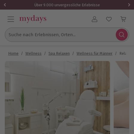
Über 9.000 unvergessliche Erlebnisse
Benutzerkonto
Suche nach Erlebnissen, Orten...
Home
/
Wellness
/
Spa Relaxen
/
Wellness für Männer
/
Relaxin