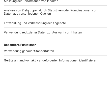
-15% CLUB DEAL
Tragschrauber
Städtereise Meißen für
Rundflug Augsburg (30
2 (1 Nacht)
Min. )
Augsburg
Meißen
1 Person
2 Personen
134,90 €
186,90 €
5
(1)
Newsletter abonnieren und 10 € Rabatt sichern
Abonnieren