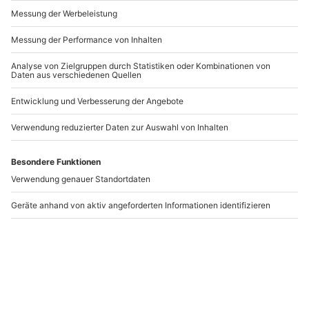
Andere Produkte entdecken
-15% CLUB DEAL
Make-up Beratung inkl.
Make Up Workshop
Hairstyling in Berlin
Aachen
(Einzelcoaching)
Berlin
Aachen
1 Person
1 Person
134,90 €
129,90 €
4.9
(14)