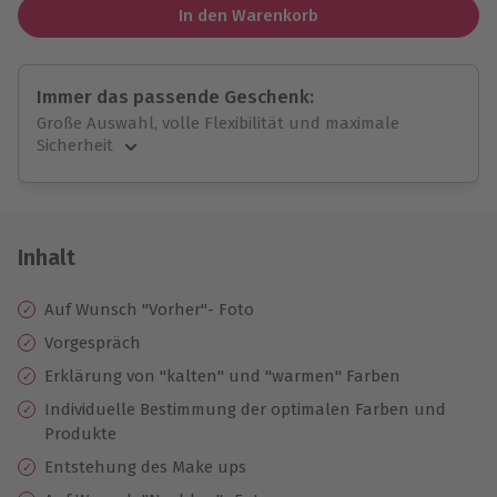
In den Warenkorb
Immer das passende Geschenk:
Große Auswahl, volle Flexibilität und maximale
Sicherheit
Große Auswahl
Über 9.000 unvergessliche Erlebnisse.
Volle Flexibilität
Jeder Gutschein für alle Erlebnisse einlösbar.
Inhalt
Maximale Sicherheit
10 Jahre gültig & verlängerbar.
Auf Wunsch "Vorher"- Foto
Vorgespräch
Erklärung von "kalten" und "warmen" Farben
Individuelle Bestimmung der optimalen Farben und
Produkte
Entstehung des Make ups