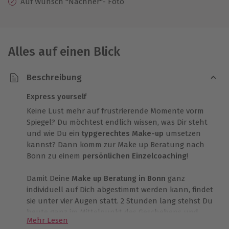
Auf Wunsch "Nachher"- Foto
Alles auf einen Blick
Beschreibung
Express yourself
Keine Lust mehr auf frustrierende Momente vorm
Spiegel? Du möchtest endlich wissen, was Dir steht
und wie Du ein
typgerechtes Make-up
umsetzen
kannst? Dann komm zur Make up Beratung nach
Bonn zu einem
persönlichen Einzelcoaching
!
Damit Deine
Make up Beratung in Bonn
ganz
individuell auf Dich abgestimmt werden kann, findet
sie unter vier Augen statt. 2 Stunden lang stehst Du
heute ganz im Mittelpunkt des Geschehens und
Mehr Lesen
wirst in Deiner persönlichen und einmaligen