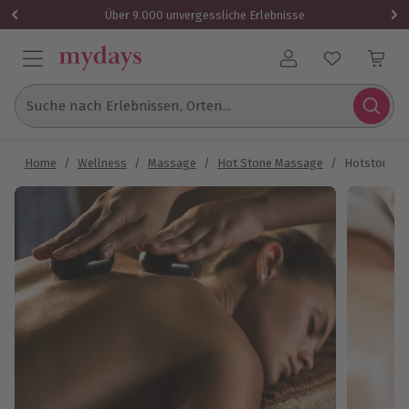
Über 9.000 unvergessliche Erlebnisse
Benutzerkonto
Suche nach Erlebnissen, Orten...
Home
/
Wellness
/
Massage
/
Hot Stone Massage
/
Hotstone Ma