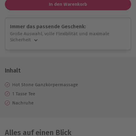
In den Warenkorb
Immer das passende Geschenk:
Große Auswahl, volle Flexibilität und maximale
Sicherheit
Große Auswahl
Über 9.000 unvergessliche Erlebnisse.
Volle Flexibilität
Jeder Gutschein für alle Erlebnisse einlösbar.
Inhalt
Maximale Sicherheit
10 Jahre gültig & verlängerbar.
Hot Stone Ganzkörpermassage
1 Tasse Tee
Nachruhe
Alles auf einen Blick