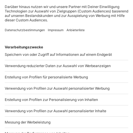
genießen.
Du möchtest als Firma bestellen?
Sichere Dir attraktive Firmenkunden Vorteile.
+49 89 / 21 12 90 20
Mo-Fr: 9-17 Uhr
b2b@mydays.de
www.b2b.mydays.de/
Artikelnummer
:
49198
Andere Produkte entdecken