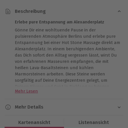
Beschreibung
Erlebe pure Entspannung am Alexanderplatz
Gönne Dir eine wohltuende Pause in der
pulsierenden Atmosphäre Berlins und erlebe pure
Entspannung bei einer Hot Stone Massage direkt am
Alexanderplatz. In einem beruhigenden Ambiente,
das Dich sofort den Alltag vergessen lässt, wirst Du
von erfahrenen Masseuren empfangen, die mit
heißen Lava-Basaltsteinen und kühlen
Marmorsteinen arbeiten. Diese Steine werden
sorgfältig auf Deine Energiezentren gelegt, um
Deinen Körper und Geist in Einklang zu bringen.
Mehr Lesen
Wärme und Balance durch professionelle
Steinanwendung
Mehr Details
Spüre, wie jede Zelle Deines Körpers durch die Wärme
der Lavasteine revitalisiert wird, während die kühlen
Dauer
Kartenansicht
Listenansicht
Marmorsteine für eine erfrischende Balance sorgen.
Gesamtdauer: ca. 1 Stunde