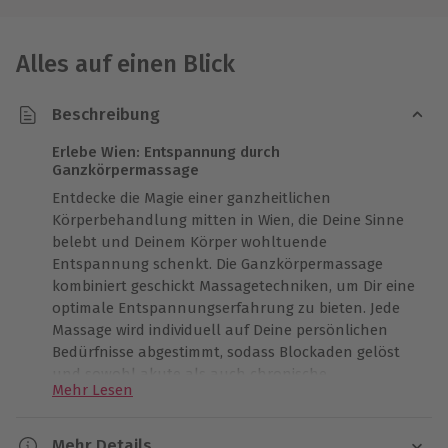
Alles auf einen Blick
Beschreibung
Erlebe Wien: Entspannung durch
Ganzkörpermassage
Entdecke die Magie einer ganzheitlichen
Körperbehandlung mitten in Wien, die Deine Sinne
belebt und Deinem Körper wohltuende
Entspannung schenkt. Die Ganzkörpermassage
kombiniert geschickt Massagetechniken, um Dir eine
optimale Entspannungserfahrung zu bieten. Jede
Massage wird individuell auf Deine persönlichen
Bedürfnisse abgestimmt, sodass Blockaden gelöst
und sowohl akute als auch chronische
Mehr Lesen
Verspannungen im Bewegungsapparat effektiv
angegangen werden.
Mehr Details
Verwöhnung mit hochwertigem Mandelöl