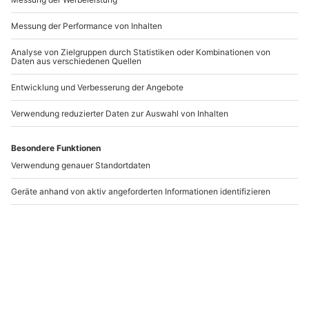
BESTSELLER
Aromaölmassage Wien
Hawaiianische
Massage Wien (30 min)
Wien
Wien
1 Person
1 Person
85,90 €
57,90 €
5
(1)