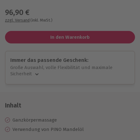
Wähle im nächsten Schritt einen Termin aus
96,90 €
zzgl. Versand
(inkl. MwSt.)
In den Warenkorb
Immer das passende Geschenk:
Große Auswahl, volle Flexibilität und maximale
Sicherheit
Große Auswahl
Über 9.000 unvergessliche Erlebnisse.
Volle Flexibilität
Jeder Gutschein für alle Erlebnisse einlösbar.
Inhalt
Maximale Sicherheit
10 Jahre gültig & verlängerbar.
Ganzkörpermassage
Verwendung von PINO Mandelöl