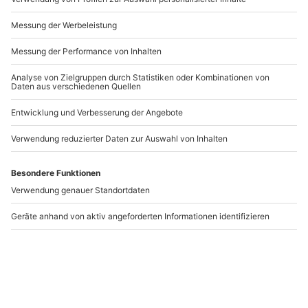
Andere Produkte entdecken
-15% CLUB DEAL
-15% CLUB DEAL
Hot-Stone Massage in
Energetische Massage
Winterthur (30 min)
(Aromaöl) Winterthur
(30 min)
Winterthur
Winterthur
1 Person
1 Person
47,90 €
47,90 €
5
(1)