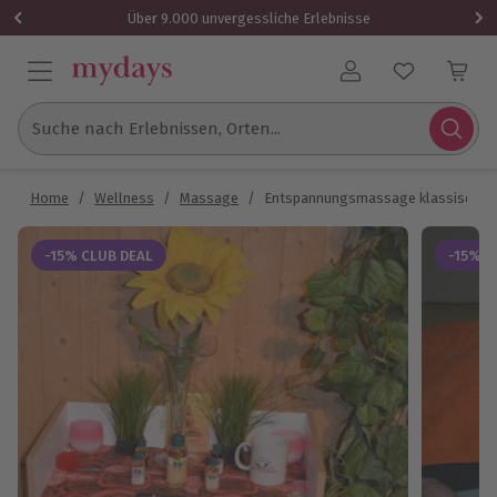
Über 9.000 unvergessliche Erlebnisse
Benutzerkonto
Suche nach Erlebnissen, Orten...
Home
/
Wellness
/
Massage
/
Entspannungsmassage klassisch in 
-15% CLUB DEAL
-15% C