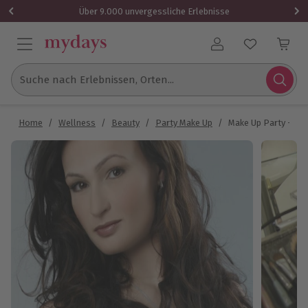
Über 9.000 unvergessliche Erlebnisse
Benutzerkonto
Suche nach Erlebnissen, Orten...
Home
/
Wellness
/
Beauty
/
Party Make Up
/
Make Up Party - Lad