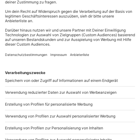
81671
München
Du erreichst uns telefonisch zu folgenden Zeiten,
außer an bundesweiten Feiertagen:
Mo-Fr: 8-20 Uhr | Sa: 10-16 Uhr
Du möchtest als Firma bestellen?
Sichere Dir attraktive Firmenkunden Vorteile.
+49 89 / 21 12 90 20
Mo-Fr: 9-17 Uhr
b2b@mydays.de
www.b2b.mydays.de/
Artikelnummer
:
37322