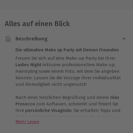
Alles auf einen Blick
Beschreibung
Die ultimative Make up Party mit Deinen Freunden
Freuen Sie sich auf eine Make-up-Party bei Ihrer
Ladies Night
inklusive professionellem Make-up,
Hairstyling sowie einem Foto, mit dem Sie angeben
können. Lassen Sie die Vorzüge Ihrer Individualität
und Einmaligkeit nicht ungenutzt!
Nach einer herzlichen Begrüßung und einem
Glas
Prosecco
zum Auftauen, schminkt und frisiert Sie
Ihre
persönliche Visagistin
. Sie erhalten Tipps und
Tricks, wie Sie sich typgerecht umwerfend in Szene
Mehr Lesen
setzen.