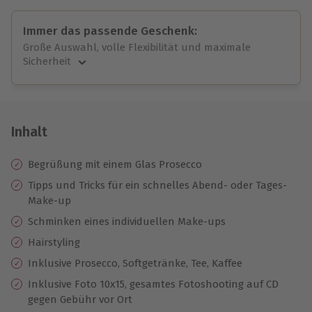
Immer das passende Geschenk:
Große Auswahl, volle Flexibilität und maximale
Sicherheit
Große Auswahl
Über 9.000 unvergessliche Erlebnisse.
Volle Flexibilität
Jeder Gutschein für alle Erlebnisse einlösbar.
Inhalt
Maximale Sicherheit
10 Jahre gültig & verlängerbar.
Begrüßung mit einem Glas Prosecco
Tipps und Tricks für ein schnelles Abend- oder Tages-
Make-up
Schminken eines individuellen Make-ups
Hairstyling
Inklusive Prosecco, Softgetränke, Tee, Kaffee
Inklusive Foto 10x15, gesamtes Fotoshooting auf CD
gegen Gebühr vor Ort