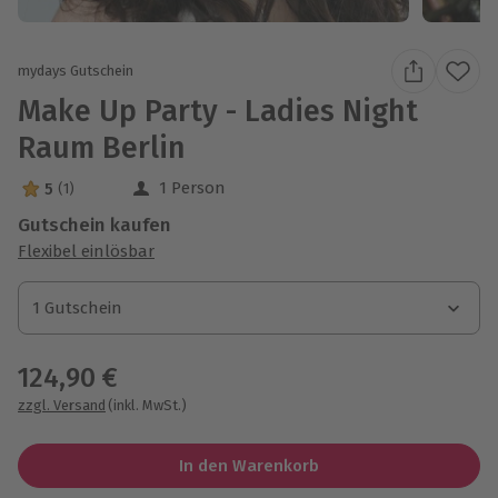
mydays Gutschein
Make Up Party - Ladies Night
Raum Berlin
1 Person
5
(1)
5 Sterne von 5 aus 1 Bewertungen
Gutschein kaufen
Flexibel einlösbar
1 Gutschein
1 Gutschein
1 Gutschein
124,90 €
zzgl. Versand
(inkl. MwSt.)
In den Warenkorb