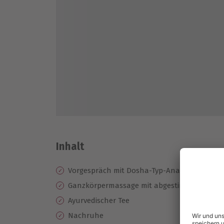
Inhalt
Vorgespräch mit Dosha-Typ-Analyse
Ganzkörpermassage mit abgestimmten Kräu
Ayurvedischer Tee
Nachruhe