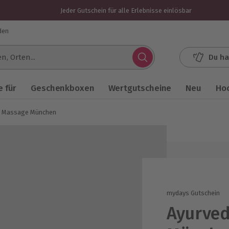
Jeder Gutschein für alle Erlebnisse einlösbar
den
Du ha
.
 für
Geschenkboxen
Wertgutscheine
Neu
Ho
a Massage München
mydays Gutschein
Ayurve