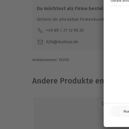
Du möchtest als Firma bestellen?
Sichere Dir attraktive Firmenkunden Vorteile.
+49 89 / 21 12 90 20
Mo-F
b2b@mydays.de
Artikelnummer
:
39200
Andere Produkte entdeck