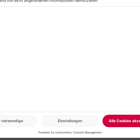
r: 9-17 Uhr
www.b2b.mydays.de/
en