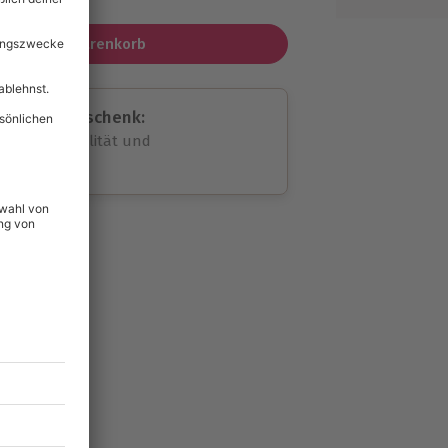
In den Warenkorb
assende Geschenk:
volle Flexibilität und
rheit
wahl
unvergessliche
lität
hein für alle Erlebnisse
icherheit
ltig & verlängerbar.