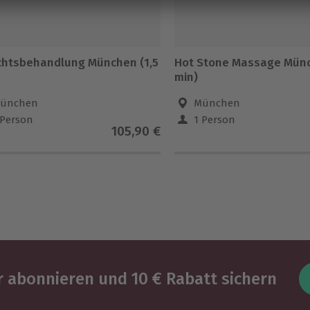
chtsbehandlung München (1,5
Hot Stone Massage Mün
min)
ünchen
München
 Person
1 Person
105,90 €
 abonnieren und 10 € Rabatt sichern