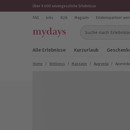
Über 9.000 unvergessliche Erlebnisse
FAQ
Jobs
B2B
Magazin
Erlebnispartner wer
Suche nach Erlebnissen..
Alle Erlebnisse
Kurzurlaub
Geschenke
Home
/
Wellness
/
Massage
/
Ayurveda
/
Ayurved
Bild 1 von 2