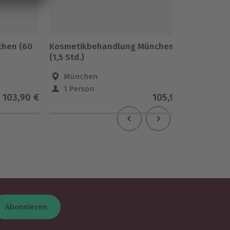
chen (60
Kosmetikbehandlung München
Aromaö
(1,5 Std.)
München
Mün
1 Person
1 Pe
103,90 €
105,90 €
5
(8)
Abonnieren