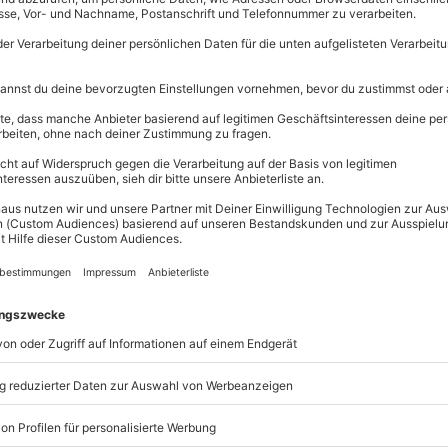
Immer das p
Große Auswahl, 
maximale Siche
nung und freu Dich auf
Große Aus
age in München
!
Über 9.000 
Erlebnisse.
Volle Flexibi
Welt der Ruhe und Erholung die
Jeder Gutsc
lft Dir 60 Minuten lang, Körper
einlösbar.
eßt
eine einmalige
Maximale S
der Wellness Massage in München
10 Jahre gü
hn Dich also zurück, schließ die
wöhnen.
u, Beschwerden zu mildern und