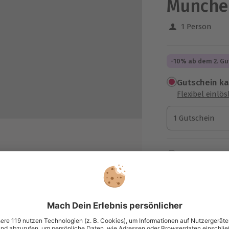
Münche
1 Person
-10% ab dem 2. Gu
Gutschein k
Flexibel einlö
1 Gutschein
1 Gutschein
1 Gutschein
Termin buch
Aktuell an 1 O
Wähle im nächs
ter-Ölen
105,90 €
zzgl. Versand
(inkl. 