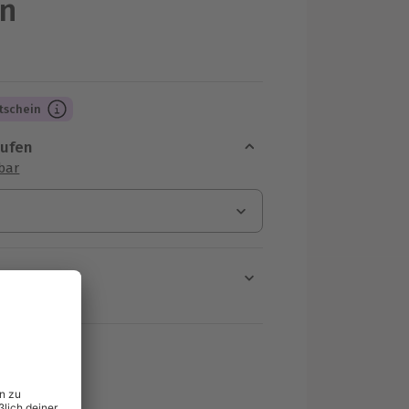
n
tschein
aufen
sbar
en
rt verfügbar
ten Schritt einen Termin aus
MwSt.)