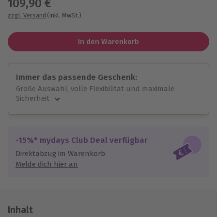
109,90 €
zzgl. Versand
(inkl. MwSt.)
In den Warenkorb
Immer das passende Geschenk:
Große Auswahl, volle Flexibilität und maximale
Sicherheit
Große Auswahl
Über 9.000 unvergessliche Erlebnisse.
Volle Flexibilität
-15%* mydays Club Deal verfügbar
Jeder Gutschein für alle Erlebnisse einlösbar.
Direktabzug im Warenkorb
Maximale Sicherheit
Melde dich hier an
10 Jahre gültig & verlängerbar.
Inhalt