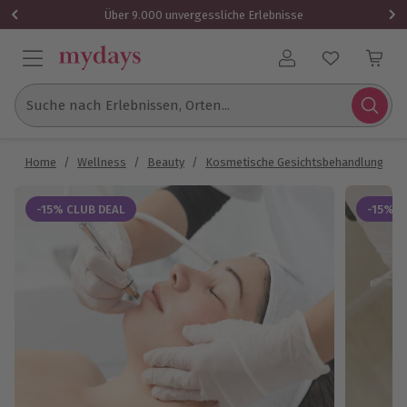
Über 9.000 unvergessliche Erlebnisse
Benutzerkonto
Suche nach Erlebnissen, Orten...
Home
/
Wellness
/
Beauty
/
Kosmetische Gesichtsbehandlung
/
-15% CLUB DEAL
-15% C