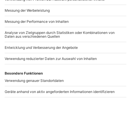
Andere Produkte entdecken
-15% CLUB DEAL
-15% CLUB DEAL
Beauty Sensation
Kosmetikbehandlung
Gesichtsbehandlung
Bad Salzuflen
Bad Salzufeln
Bad Salzuflen
Bad Salzuflen
1 Person
1 Person
129,90 €
72,90 €