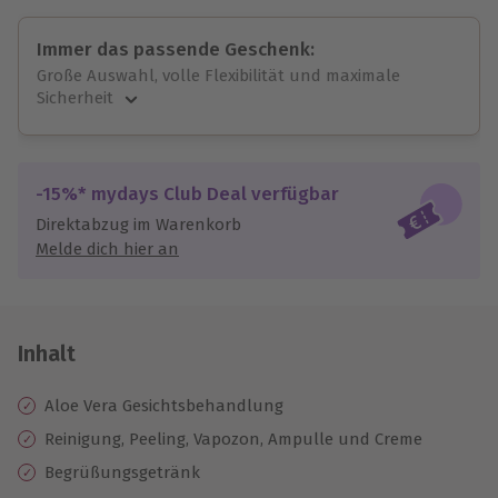
Immer das passende Geschenk:
Große Auswahl, volle Flexibilität und maximale
Sicherheit
Große Auswahl
Über 9.000 unvergessliche Erlebnisse.
Volle Flexibilität
-15%* mydays Club Deal verfügbar
Jeder Gutschein für alle Erlebnisse einlösbar.
Direktabzug im Warenkorb
Maximale Sicherheit
Melde dich hier an
10 Jahre gültig & verlängerbar.
Inhalt
Aloe Vera Gesichtsbehandlung
Reinigung, Peeling, Vapozon, Ampulle und Creme
Begrüßungsgetränk