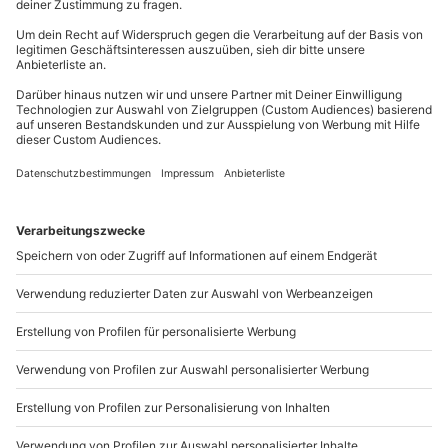
81671
München
Du erreichst uns telefonisch zu folgenden Zeiten,
außer an bundesweiten Feiertagen:
Mo-Fr: 8-20 Uhr | Sa: 10-16 Uhr
Du möchtest als Firma bestellen?
Sichere Dir attraktive Firmenkunden Vorteile.
+49 89 / 21 12 90 20
Mo-Fr: 9-17 Uhr
b2b@mydays.de
www.b2b.mydays.de/
Artikelnummer
:
64937