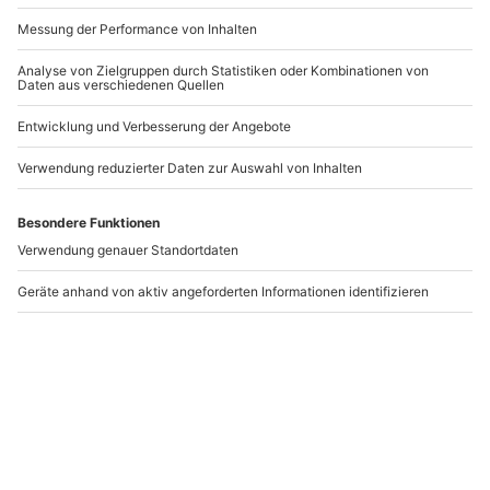
Klangschalenmassage
After Work Relaxing in
Hilden
Bad Salzuflen
Hilden
Bad Salzuflen
1 Person
1 Person
93,90 €
61,90 €
4.9
(12)
Newsletter abonnieren und 10 € Rabatt sichern