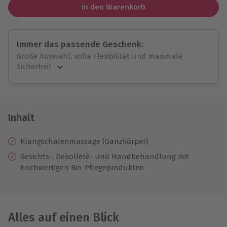
In den Warenkorb
Immer das passende Geschenk:
Große Auswahl, volle Flexibilität und maximale
Sicherheit
Große Auswahl
Über 9.000 unvergessliche Erlebnisse.
Volle Flexibilität
Jeder Gutschein für alle Erlebnisse einlösbar.
Inhalt
Maximale Sicherheit
10 Jahre gültig & verlängerbar.
Klangschalenmassage (Ganzkörper)
Gesichts-, Dekolleté- und Handbehandlung mit
hochwertigen Bio-Pflegeprodukten
Alles auf einen Blick