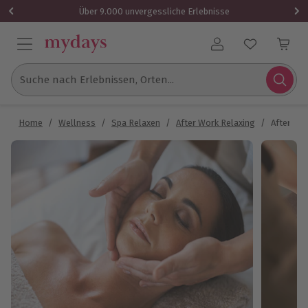
Über 9.000 unvergessliche Erlebnisse
Benutzerkonto
Suche nach Erlebnissen, Orten...
Home
/
Wellness
/
Spa Relaxen
/
After Work Relaxing
/
After Wo