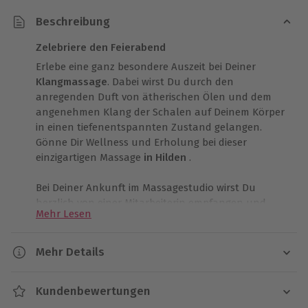
Beschreibung
Zelebriere den Feierabend
Erlebe eine ganz besondere Auszeit bei Deiner
Klangmassage
. Dabei wirst Du durch den
anregenden Duft von ätherischen Ölen und dem
angenehmen Klang der Schalen auf Deinem Körper
in einen tiefenentspannten Zustand gelangen.
Gönne Dir Wellness und Erholung bei dieser
einzigartigen Massage
in Hilden
.
Bei Deiner Ankunft im Massagestudio wirst Du
herzlich von einer Mitarbeiterin empfangen und
Mehr Lesen
kannst Dir ein Getränk Deiner Wahl aussuchen.
Genieße Deinen Drink in der liebevoll eingerichteten
Praxis und freue Dich auf Deine bevorstehende
Mehr Details
Klangmassage. Vor der Massage führt Deine
Dauer
Masseurin ein kurzes
Vorgespräch
mit Dir und
Kundenbewertungen
ermittelt dabei Deine Wünsche und Bedürfnisse. Auf
1 Stunde 30 Minuten (reine Behandlungsdauer: 60