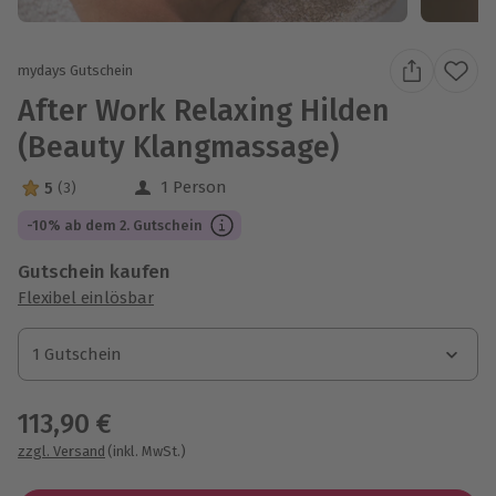
mydays Gutschein
After Work Relaxing Hilden
(Beauty Klangmassage)
1 Person
5
(3)
5 Sterne von 5 aus 3 Bewertungen
-10% ab dem 2. Gutschein
Gutschein kaufen
Flexibel einlösbar
1 Gutschein
1 Gutschein
1 Gutschein
113,90 €
zzgl. Versand
(inkl. MwSt.)