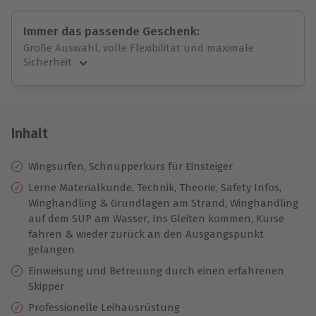
Immer das passende Geschenk:
Große Auswahl, volle Flexibilität und maximale
Sicherheit
Große Auswahl
Über 9.000 unvergessliche Erlebnisse.
Volle Flexibilität
Jeder Gutschein für alle Erlebnisse einlösbar.
Inhalt
Maximale Sicherheit
10 Jahre gültig & verlängerbar.
Wingsurfen, Schnupperkurs für Einsteiger
Lerne Materialkunde, Technik, Theorie, Safety Infos,
Winghandling & Grundlagen am Strand, Winghandling
auf dem SUP am Wasser, Ins Gleiten kommen, Kurse
fahren & wieder zurück an den Ausgangspunkt
gelangen
Einweisung und
Betreuung durch einen erfahrenen
Skipper
Professionelle Leihausrüstung