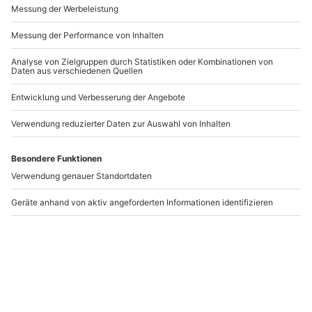
Andere Produkte entdecken
Tow-In Foil Nußdorf am
SUP Privatstunde für 2
Attersee
Innerschwand am
Mondsee
Nußdorf am Attersee
Innerschwand am Mondsee
1 Person
2 Personen
179,90 €
169,90 €