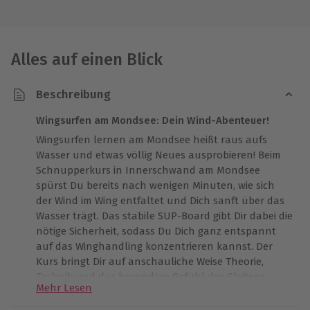
Alles auf einen Blick
Beschreibung
Wingsurfen am Mondsee: Dein Wind-Abenteuer!
Wingsurfen lernen am Mondsee heißt raus aufs
Wasser und etwas völlig Neues ausprobieren! Beim
Schnupperkurs in Innerschwand am Mondsee
spürst Du bereits nach wenigen Minuten, wie sich
der Wind im Wing entfaltet und Dich sanft über das
Wasser trägt. Das stabile SUP-Board gibt Dir dabei die
nötige Sicherheit, sodass Du Dich ganz entspannt
auf das Winghandling konzentrieren kannst. Der
Kurs bringt Dir auf anschauliche Weise Theorie,
Technik und das besondere Gefühl des Gleitens
Mehr Lesen
näher – begleitet von erfahrenen Instruktoren, die
mit wertvollen Tipps zur Seite stehen. Nach dem