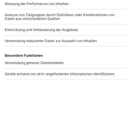
-15% CLUB DEAL
Hot-Stone Massage
Aromaölmassage
Winterthur (60 min)
Konstanz
Winterthur
Konstanz
1 Person
1 Person
90,90 €
82,90 €
5
3.6
(1)
(5)
Newsletter abonnieren und 10 € Rabatt sichern