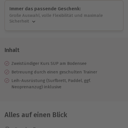
Immer das passende Geschenk:
Große Auswahl, volle Flexibilität und maximale
Sicherheit
Große Auswahl
Über 9.000 unvergessliche Erlebnisse.
Volle Flexibilität
Jeder Gutschein für alle Erlebnisse einlösbar.
Inhalt
Maximale Sicherheit
10 Jahre gültig & verlängerbar.
Zweistündiger Kurs SUP am Bodensee
Betreuung durch einen geschulten Trainer
Leih-Ausrüstung (Surfbrett, Paddel, ggf.
Neoprenanzug) inklusive
Alles auf einen Blick