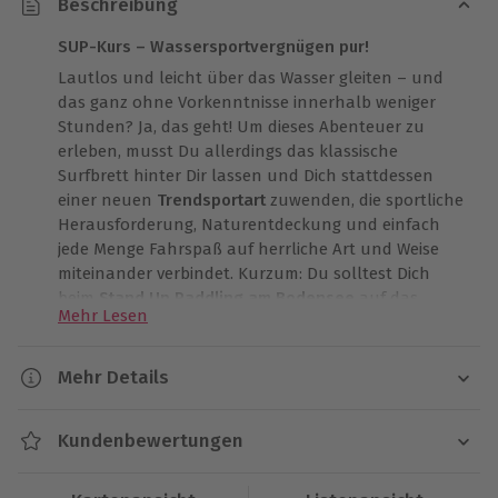
Beschreibung
SUP-Kurs – Wassersportvergnügen pur!
Lautlos und leicht über das Wasser gleiten – und
das ganz ohne Vorkenntnisse innerhalb weniger
Stunden? Ja, das geht! Um dieses Abenteuer zu
erleben, musst Du allerdings das klassische
Surfbrett hinter Dir lassen und Dich stattdessen
einer neuen
Trendsportart
zuwenden, die sportliche
Herausforderung, Naturentdeckung und einfach
jede Menge Fahrspaß auf herrliche Art und Weise
miteinander verbindet. Kurzum: Du solltest Dich
beim
Stand Up Paddling am Bodensee
auf das
Mehr Lesen
Wasser wagen!
Der Einsteigerkurs SUP am Bodensee bietet Dir
Mehr Details
bestmögliche Voraussetzungen, um die Reize der
Dauer
Wassersportart in Ruhe kennenzulernen und sie
Kundenbewertungen
anschließend im vollen Umfang auszuschöpfen.
Ca. 3 Stunden (einschließlich Einweisung und
Doch was bedeutet Stand Up Paddling am Bodensee
Pausen)
nun konkret? Beim SUP am Bodensee stehst Du