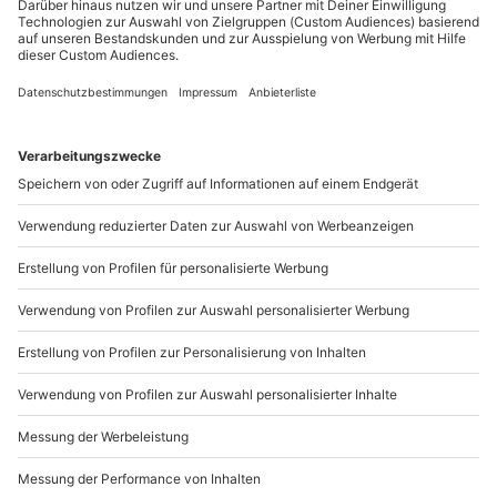
Sichere Dir attraktive Firmenkunden Vorteile.
+49 89 / 21 12 90 20
Mo-Fr: 9-17 Uhr
b2b@mydays.de
www.b2b.mydays.de/
Artikelnummer
:
40393
Andere Produkte entdecken