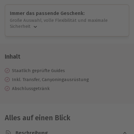
Immer das passende Geschenk:
Große Auswahl, volle Flexibilität und maximale
Sicherheit
Große Auswahl
Über 9.000 unvergessliche Erlebnisse.
Volle Flexibilität
Jeder Gutschein für alle Erlebnisse einlösbar.
Inhalt
Maximale Sicherheit
10 Jahre gültig & verlängerbar.
Staatlich geprüfte Guides
Inkl. Transfer, Canyoningausrüstung
Abschlussgetränk
Alles auf einen Blick
Beschreibung