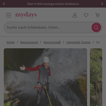
Über 9.000 unvergessliche Erlebnisse
Benutzerkonto
Suche nach Erlebnissen, Orten...
Home
/
Wassersport
/
Wasserspaß
/
Canyoning Touren
/
Canyon