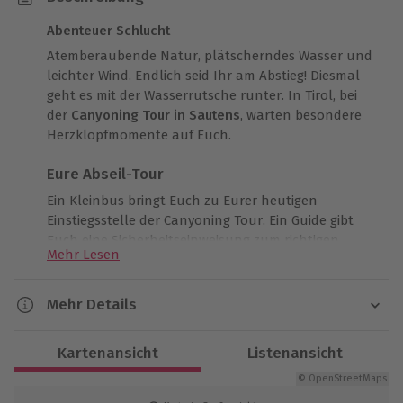
Abenteuer Schlucht
Atemberaubende Natur, plätscherndes Wasser und
leichter Wind. Endlich seid Ihr am Abstieg! Diesmal
geht es mit der Wasserrutsche runter. In Tirol, bei
der
Canyoning Tour in Sautens
, warten besondere
Herzklopfmomente auf Euch.
Eure Abseil-Tour
Ein Kleinbus bringt Euch zu Eurer heutigen
Einstiegsstelle der Canyoning Tour. Ein Guide gibt
Euch eine Sicherheitseinweisung zum richtigen
Mehr Lesen
Verhalten in der Schlucht und dann geht’s auch
schon los. Verschiedene Herausforderungen warten
auf Euch. Mal müsst Ihr Euch abseilen, dann kommt
Mehr Details
ein Fluss, der wie eine Rutsche ist. Ihr seilt Euch bei
Dauer
Schluchten ab und sogar mitten im Wasserfall. Nach
Kartenansicht
Listenansicht
der Canyoning Tour könnt Ihr Euren Tag im Freibad
Ca. 3 Stunden
ausklingen lassen. Klingt gut? Dann rein ins
© OpenStreetMaps
Vergnügen!