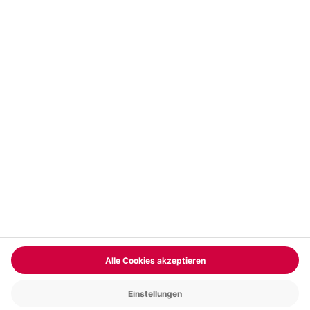
Vertrag widerrufen
FAQs
Kontakt
Zahlungsarten
Über uns
Magazin
Jobs & Karriere
Partnerprogramm
Versand und Lieferung
Presse
AGB
Cookie Einstellungen
Datenschutz
Nutzungsbedingungen
Online-Marktplatz
Barrierefreiheit
Compliance
Impressum
RECHNUNG