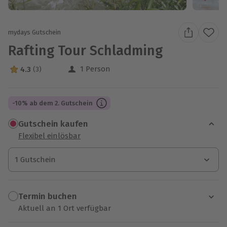
mydays Gutschein
Rafting Tour Schladming
1 Person
4.3
(3)
4.3 Sterne von 5 aus 3 Bewertungen
-10% ab dem 2. Gutschein
Gutschein kaufen
Flexibel einlösbar
1 Gutschein
1 Gutschein
1 Gutschein
Termin buchen
Aktuell an 1 Ort verfügbar
Wähle im nächsten Schritt einen Termin aus