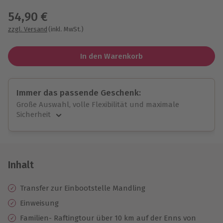
54,90 €
zzgl. Versand
(inkl. MwSt.)
In den Warenkorb
Immer das passende Geschenk:
Große Auswahl, volle Flexibilität und maximale
Sicherheit
Große Auswahl
Über 9.000 unvergessliche Erlebnisse.
Volle Flexibilität
Jeder Gutschein für alle Erlebnisse einlösbar.
Inhalt
Maximale Sicherheit
10 Jahre gültig & verlängerbar.
Transfer zur Einbootstelle Mandling
Einweisung
Familien- Raftingtour über 10 km auf der Enns von