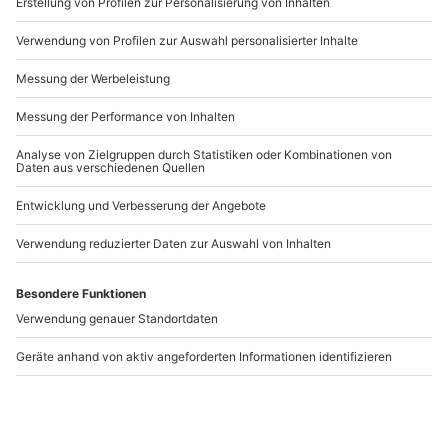
www.b2b.mydays.de/
Artikelnummer
:
26050
Andere Produkte entdecken
-15% CLUB DEAL
Kajak Tour Voglau (für
Tow-In Foil Nußdorf am
Anfänger)
Attersee
Voglau
Nußdorf am Attersee
1 Person
1 Person