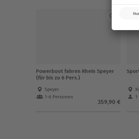
-1
Powerboot fahren Rhein Speyer
Spor
(für bis zu 6 Pers.)
Speyer
K
1-6 Personen
1
359,90 €