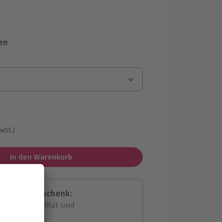
en
r
MwSt.)
In den Warenkorb
assende Geschenk:
volle Flexibilität und
rheit