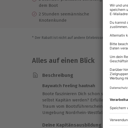
dem Boot
Na
vo
2 Stunden seemännische
Knotenkunde
* Der Rabatt ist nicht auf andere Erlebnisse bei der Einlö
Alles auf einen Blick
Beschreibung
Baywatch Feeling hautnah
Boote faszinieren Dich schon seit langem
selbst Kapitän werden? Erfülle Dir beim
Mo
Traum vom Bootsführerschein und nehme 
Umgebung Nordrhein-Westfalens selbst in
Deine Kapitänsausbildung