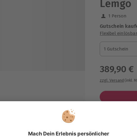
Lemgo
1 Person
Gutschein kauf
Flexibel einlösba
1 Gutschein
1 Gutschein
1 Gutschein
389,90 €
zzgl. Versand
(inkl. 
rstellung Prüfung und
üfungsfahrt
Immer das p
e Praxispauschale ist inklusive
Große Auswahl, 
e Prüfungsgebühr (max. 180,- €)
maximale Siche
d die Kosten für das