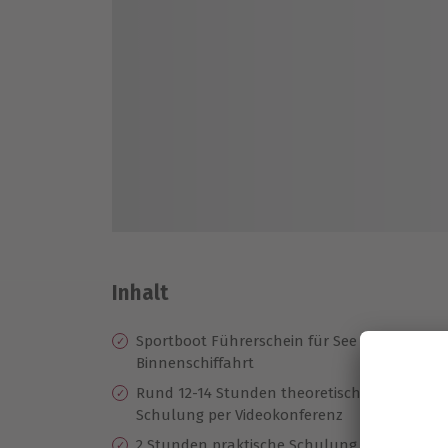
Inhalt
Sportboot Führerschein für See und
Vo
Binnenschiffahrt
Pr
Rund 12-14 Stunden theoretische
Di
Schulung per Videokonferenz
Di
2 Stunden praktische Schulung auf
un