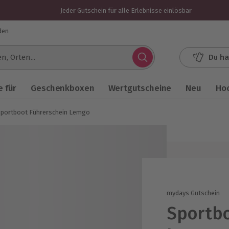
Jeder Gutschein für alle Erlebnisse einlösbar
den
Du ha
.
 für
Geschenkboxen
Wertgutscheine
Neu
Ho
portboot Führerschein Lemgo
mydays Gutschein
Sportbo