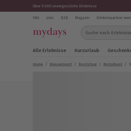
Über 9.000 unvergessliche Erlebnisse
FAQ
Jobs
B2B
Magazin
Erlebnispartner wer
Suche nach Erlebnissen..
Alle Erlebnisse
Kurzurlaub
Geschenke
Home
/
Wassersport
/
Bootstour
/
Motorboot
/
S
Bild 1 von 8