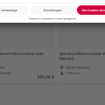
5% CLUB DEAL
-15% CLUB DEAL
tboot Führerschein Köln
Sportbootführerschein 
(Müritz)
öln
Waren (Müritz)
 Person
1 Person
389,90 €