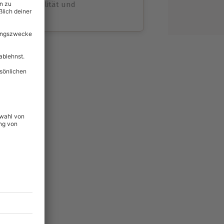
volle Flexibilität und
rheit
wahl
unvergessliche
lität
hein für alle Erlebnisse
icherheit
ltig & verlängerbar.