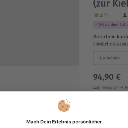
(zur Ki
2
(1)
2 Sterne von 5 a
-10% ab dem 2. Gu
Gutschein kauf
Flexibel einlösba
1 Gutschein
1 Gutschein
1 Gutschein
94,90 €
zzgl. Versand
(inkl. 
g unter fachkundiger Betreuung
Hochseeyacht
hen inkl. Steuern
Immer das p