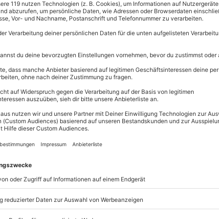
Große Auswahl, 
maximale Siche
ik-Schwimmweste mit Lifebelt)
Große Aus
Über 9.000 
Erlebnisse.
Volle Flexibi
Jeder Gutsc
einlösbar.
Maximale S
10 Jahre gü
it sich einmal aus dem hektischen
 Dich die Yacht vorgestellt hat,
ichst in See. Auf einer
16 m
phäre schnuppern
und es Dir
st Du so
eine Yacht einmal selbst
kipper lässt Dich gerne mal ans
en, so ein Schiff einmal unter