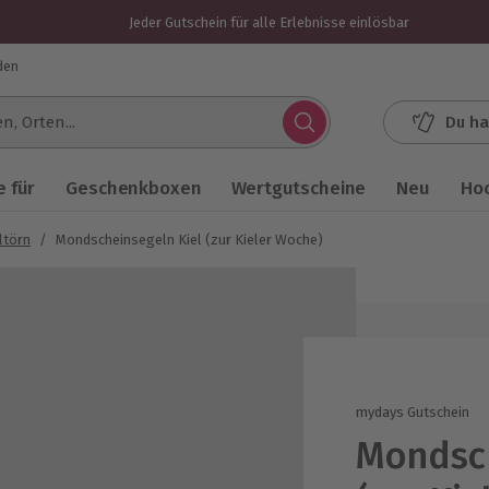
Jeder Gutschein für alle Erlebnisse einlösbar
den
Du ha
.
 für
Geschenkboxen
Wertgutscheine
Neu
Ho
ltörn
/
Mondscheinsegeln Kiel (zur Kieler Woche)
mydays Gutschein
Mondsch