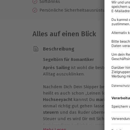
Softdrinks
Persönliche Sicherheitsausrüstung (Automat
Alles auf einen Blick
Beschreibung
Segeltörn für Romantiker
Après Sailing
ist wohl die beste Möglichke
Alltag auszuklinken.
Nachdem Dich Dein Skipper begrüßt hat und
heißt es auch schon „Leinen los!“ und Du st
Hochseeyacht
kannst Du
maritime Atmos
einmal richtig gut gehen lassen. Oder will
steuern
und das Ruder übernehmen? Dein S
Steuer und es wird Dir mit Sicherheit gefall
fachkundiger Aufsicht zu manövrieren.
Mehr Lesen