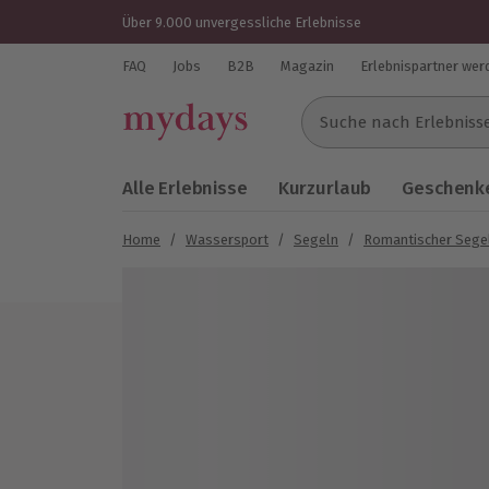
Über 9.000 unvergessliche Erlebnisse
FAQ
Jobs
B2B
Magazin
Erlebnispartner wer
Suche nach Erlebnissen..
Alle Erlebnisse
Kurzurlaub
Geschenke
Home
/
Wassersport
/
Segeln
/
Romantischer Sege
Bild 1 von 4