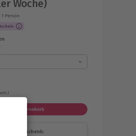
eler Woche)
1 Person
us 1 Bewertungen
tschein
en
r
MwSt.)
In den Warenkorb
assende Geschenk: