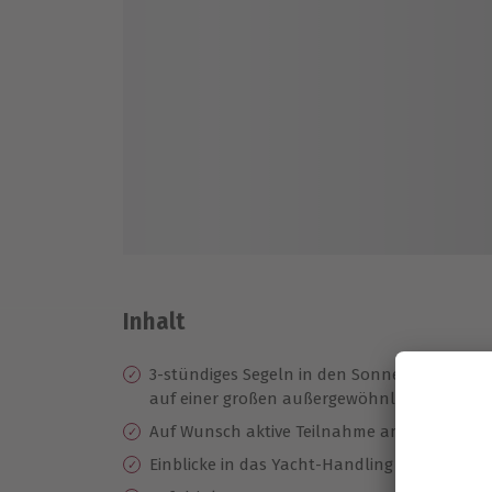
Inhalt
3-stündiges Segeln in den Sonnenuntergan
auf einer großen außergewöhnlichen 16 m-
Auf Wunsch aktive Teilnahme am Bordgesche
Einblicke in das Yacht-Handling