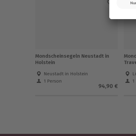
Mondscheinsegeln Neustadt in
Mond
Holstein
Trav
Neustadt in Holstein
L
1 Person
1
94,90 €