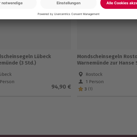
scheinsegeln Lübeck
Mondscheinsegeln Rosto
emünde (3 Std.)
Warnemünde zur Hanse S
übeck
Rostock
 Person
1 Person
94,90 €
3
(1)