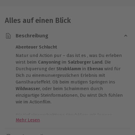
Alles auf einen Blick
Beschreibung
Abenteuer Schlucht
Natur und Action pur – das ist es , was Du erleben
wirst beim
Canyoning
im
Salzburger Land
. Die
Durchquerung der
Strubklamm
in
Ebenau
wird für
Dich zu einemunvergesslichen Erlebnis mit
Ganslhauteffekt. Ob beim mutigen Springen ins
Wildwasser
, oder beim Schwimmen durch
einzigartige Steinformationen, Du wirst Dich fühlen
wie im Actionfilm.
Die tief eingeschnittene Strubklam mit langen
Mehr Lesen
Schwimmpassagen ist besonders gut geeignet für
Einsteiger. Bevor es richtig losgeht, ziehst Du Dich
zuerst warm und sicher an. Neoprensocken,