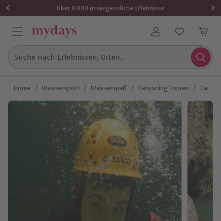
Über 9.000 unvergessliche Erlebnisse
Benutzerkonto
Suche nach Erlebnissen, Orten...
Home
/
Wassersport
/
Wasserspaß
/
Canyoning Touren
/
Canyon