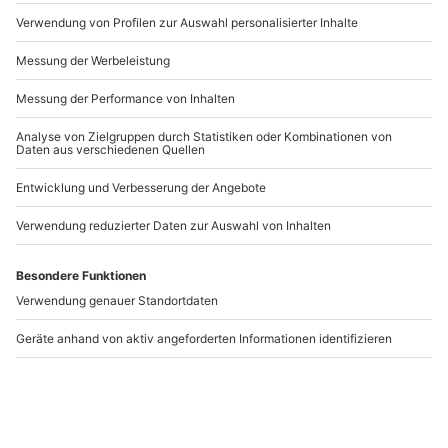
Artikelnummer
:
23508
Andere Produkte entdecken
-15% CLUB DEAL
-15% CLUB DEAL
Canyoning
Mozart-Konzert im
Schnuppertour
Schloss Mirabell in
Gmunden
Salzburg für 2
Gmunden
Salzburg
1 Person
2 Personen
89,90 €
91,90 €
5
5
(1)
(1)