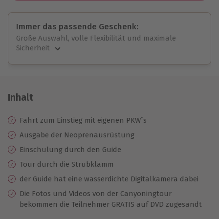
Immer das passende Geschenk:
Große Auswahl, volle Flexibilität und maximale
Sicherheit
Große Auswahl
Über 9.000 unvergessliche Erlebnisse.
Volle Flexibilität
Jeder Gutschein für alle Erlebnisse einlösbar.
Inhalt
Maximale Sicherheit
10 Jahre gültig & verlängerbar.
Fahrt zum Einstieg mit eigenen PKW´s
Ausgabe der Neoprenausrüstung
Einschulung durch den Guide
Tour durch die Strubklamm
der Guide hat eine wasserdichte Digitalkamera dabei
Die Fotos und Videos von der Canyoningtour
bekommen die Teilnehmer GRATIS auf DVD zugesandt