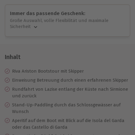
Immer das passende Geschenk:
Große Auswahl, volle Flexibilität und maximale
Sicherheit
Große Auswahl
Über 9.000 unvergessliche Erlebnisse.
Volle Flexibilität
Jeder Gutschein für alle Erlebnisse einlösbar.
Inhalt
Maximale Sicherheit
10 Jahre gültig & verlängerbar.
Riva Ariston Bootstour mit Skipper
Einweisung Betreuung durch einen erfahrenen Skipper
Rundfahrt von Lazise entlang der Küste nach Sirmione
und zurück
Stand-Up-Paddling durch das Schlossgewässer auf
Wunsch
Aperitif auf dem Boot mit Blick auf die Isola del Garda
oder das Castello di Garda